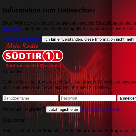
Information zum Datenschutz
Diese Website verwendet Cookies und speichert Einstellungen lokal a
Richtlinie
Durch die weitere Nutzung der Navigation stimmen Sie de
Weitere Information
Ich bin einverstanden, diese Information nicht mehr
Anmelden
Melden Sie sich auf www.suedtirol1.it an um die Webseite zu persona
über Neuheiten und Gewinnspiele informiert zu bleiben.
Noch nicht registriert?
Passwort vergessen
Jetzt registrieren
Registrieren
Registrieren und von folgenden Vorteilen profitieren. Konfigurieren S