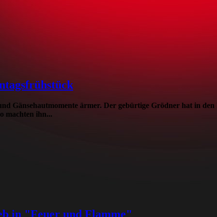
ntagsfrühstück
und Gänsehautmomente ärmer. Der gebürtige Grödner hat in den l
 machten ihn...
eb in "Feuer und Flamme"