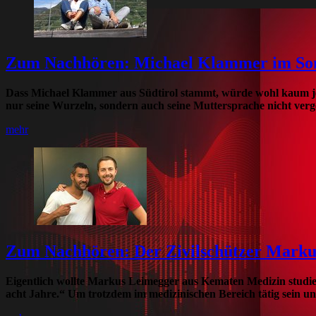
Zum Nachhören: Michael Klammer im Son
Dass Michael Klammer aus Südtirol stammt, würde wohl kaum jema
nur seine Wurzeln, sondern auch seine Muttersprache nicht verge
mehr
Zum Nachhören: Der Zivilschützer Marku
Eigentlich wollte Markus Leimegger aus Kematen Medizin studie
acht Jahre.“ Um trotzdem im medizinischen Bereich tätig sein un