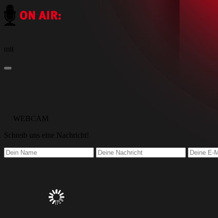
mit
WEBCAM
Schreib
uns eine Nachricht
!