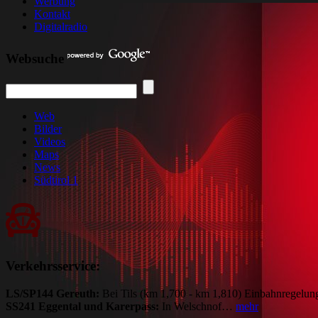
Werbung
Kontakt
Digitalradio
Websuche
Web
Bilder
Videos
Maps
News
Südtirol 1
Verkehrsservice:
LS/SP144 Gereuth:
Bei Tils (km 1,700 - km 1,810) Einbahnregelun
SS241 Eggental und Karerpass:
In Welschnof…
mehr