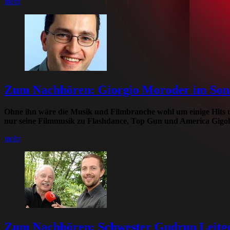
mehr
Zum Nachhören: Giorgio Moroder im Son
Ohne ihn wäre die Musik und Filmbranche wohl um einige Hits 
nur seine Filmmusik zu Flashdance, Top Gun und America Gigolo
mehr
Zum Nachhören: Schwester Gudrun Leitg