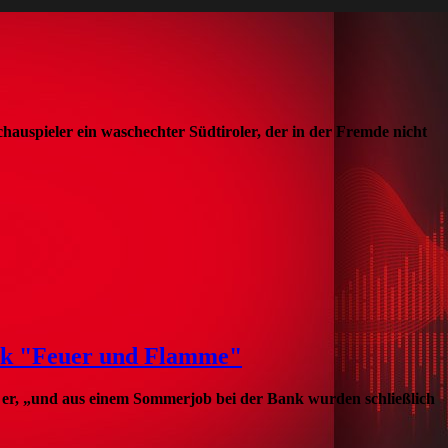
auspieler ein waschechter Südtiroler, der in der Fremde nicht
ück "Feuer und Flamme"
t er, „und aus einem Sommerjob bei der Bank wurden schließlich