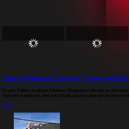
Zum Nachhören: Lemo in "Feuer und Fl
Es gab Zeiten, in denen Clemens Kinigadner abends zu Kerzensc
vierzehn wusste ich, dass ich Musik machen und davon leben wollt
mehr