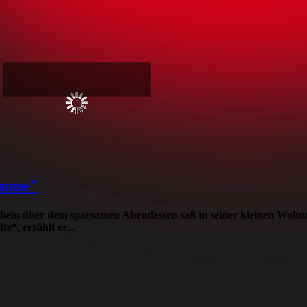
amme"
hein über dem sparsamen Abendessen saß in seiner kleinen Wohnu
e“, erzählt er...