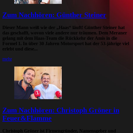
Zum Nachhören: Günther Steiner
Dieser Mann weiß wie der „Haas“ läuft! Günther Steiner hat
das geschafft, wovon viele andere nur träumen. Dem Meraner
gelang mit dem Haas-Team die Rückkehr der Amis in die
Formel 1. In über 30 Jahren Motorsport hat der 53-jährige viel
erlebt und diese...
mehr
Zum Nachhören: Christoph Gröner in
Feuer&Flamme
Christoph Gröner ist Firmengründer, Namensgeber und