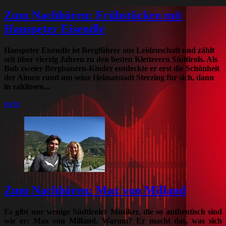
Zum Nachhören: Frühstücken mit
Hanspeter Eisendle
Hanspeter Eisendle ist Bergführer aus Leidenschaft und zählt
seit über vierzig Jahren zu den besten Kletterern Südtirols. Als
Bub zweier Bergbauern-Kinder entdeckte er erst die Schönheit
der Almen rund um seine Heimatstadt Sterzing für sich, dann
in zahllosen...
mehr
Zum Nachhören: Max von Milland
Es gibt nur wenige Südtiroler Musiker, die so authentisch sind
wie er: Max von Milland. Warum? Er macht das, was sich