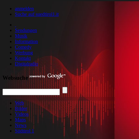
anmelden
Suche auf suedtirol1.it
Sendungen
Musik
Information
Comedy
Werbung
Kontakt
Digitalradio
Websuche
Web
Bilder
Videos
Maps
News
Südtirol 1