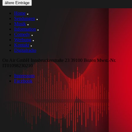
ältere Einträge
Home
Sendungen
Musik
Information
Comedy
Werbung
Kontakt
Digitalradio
On Air GmbH Innsbruckerstraße 23 39100 Bozen Mwst.-Nr.
IT01098230210
Impressum
Facebook