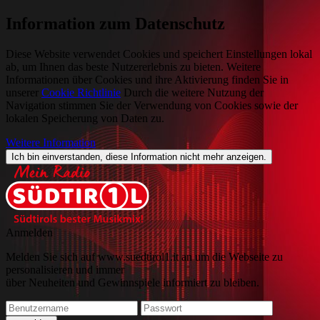
Information zum Datenschutz
Diese Website verwendet Cookies und speichert Einstellungen lokal
ab, um Ihnen das beste Nutzererlebnis zu bieten. Weitere
Informationen über Cookies und ihre Aktivierung finden Sie in
unserer
Cookie Richtlinie
Durch die weitere Nutzung der
Navigation stimmen Sie der Verwendung von Cookies sowie der
lokalen Speicherung von Daten zu.
Weitere Information
Ich bin einverstanden, diese Information nicht mehr anzeigen.
Anmelden
Melden Sie sich auf www.suedtirol1.it an um die Webseite zu
personalisieren und immer
über Neuheiten und Gewinnspiele informiert zu bleiben.