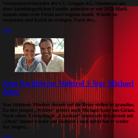
Vorstandsvorsitzender der CG Gruppe AG. Stammend aus
einer kleinbürgerlichen Familie, gründete er mit 20 D-Mark
damals seine erste Firma und begann damit, Wände zu
verputzen und Kabel zu verlegen. Nach der...
mehr
Zum Nachhören: Südtirol 1-Star Michael
Aster
Was Südtirols Musiker derzeit auf die Beine stellen ist grandios.
Zu den jungen „Wilden“ gehört auch Michael Aster aus Girlan.
Nach seiner Erfolgssingle „Lissabon“ hören wir ihn derzeit mit
„Oben“ immer wieder auf Südtirol 1 und dabei hat er weder
das Singen...
mehr