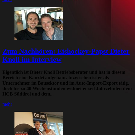
Zum Nachhören: Eishockey-Papst Dieter
Knoll im Interview
Eigentlich ist Dieter Knoll Betriebsberater und hat in diesem
Bereich eine Kanzlei aufgebaut. Inzwischen ist er als
Unternehmer im Bausektor und im Auto-Import-Export tätig,
doch bis zu 40 Wochenstunden widmet er seit Jahrzehnten dem
HCB Südtirol und dem...
mehr