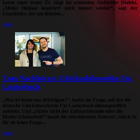
kaum einer traut: Er singt im schönsten Südtiroler Dialekt.
„Meine Heimat inspiriert mich immer wieder“, sagt der
Eisacktaler, der am liebsten...
mehr
Zum Nachhören: Glücksphilosophin Ute
Lauterbach
„Was ist heute das Wichtigste?“, lautet die Frage, mit der die
deutsche Glücksforscherin Ute Lauterbach allmorgendlich
aufsteht. Und „Sicher nicht der Zahnarzttermin oder die
Mathe-Schularbeit!“ lautet die entschlossene Antwort. Glück ist
für sie keine Frage...
mehr