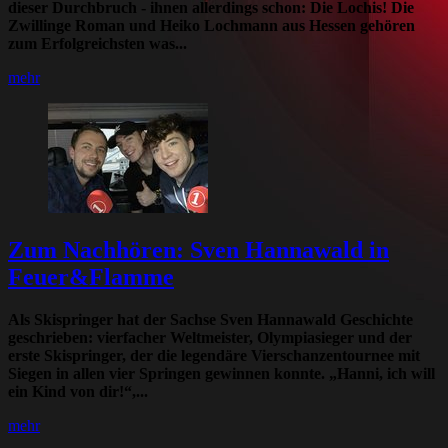
dieser Durchbruch - ihnen allerdings schon: Die Lochis! Die
Zwillinge Roman und Heiko Lochmann aus Hessen gehören
zum Erfolgreichsten was...
mehr
Zum Nachhören: Sven Hannawald in
Feuer&Flamme
Als Skispringer hat der Sachse Sven Hannawald Geschichte
geschrieben: vierfacher Weltmeister, Olympiasieger und der
erste Skispringer, der die legendäre Vierschanzentournee mit
Siegen in allen vier Springen gewinnen konnte. „Hanni, ich will
ein Kind von dir!“,...
mehr