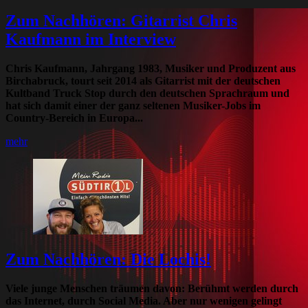
Zum Nachhören: Gitarrist Chris
Kaufmann im Interview
Chris Kaufmann, Jahrgang 1983, Musiker und Produzent aus
Birchabruck, tourt seit 2014 als Gitarrist mit der deutschen
Kultband Truck Stop durch den deutschen Sprachraum und
hat sich damit einer der ganz seltenen Musiker-Jobs im
Country-Bereich in Europa...
mehr
Zum Nachhören: Die Lochis!
Viele junge Menschen träumen davon: Berühmt werden durch
das Internet, durch Social Media. Aber nur wenigen gelingt