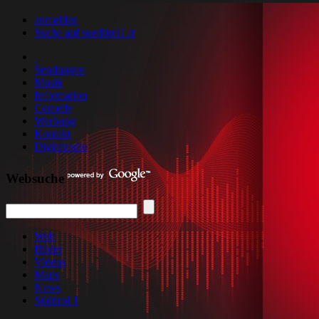
anmelden
Suche auf suedtirol1.it
Sendungen
Musik
Information
Comedy
Werbung
Kontakt
Digitalradio
Websuche
Web
Bilder
Videos
Maps
News
Südtirol 1