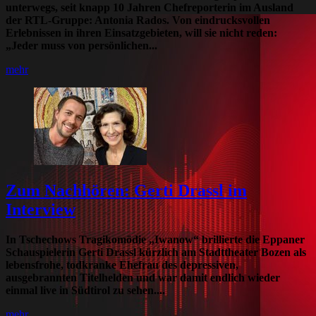
unterwegs, seit knapp 10 Jahren Chefreporterin im Ausland
der RTL-Gruppe: Antonia Rados. Von eindrucksvollen
Erlebnissen in ihren Einsatzgebieten, will sie nicht reden:
„Jeder muss von persönlichen...
mehr
Zum Nachhören: Gerti Drassl im
Interview
In Tschechows Tragikomödie „Iwanow“ brillierte die Eppaner
Schauspielerin Gerti Drassl kürzlich am Stadttheater Bozen als
lebensfrohe, todkranke Ehefrau des depressiven,
ausgebrannten Titelhelden und war damit endlich wieder
einmal live in Südtirol zu sehen....
mehr