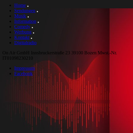
Home
Sendungen
Musik
Information
Comedy
Werbung
Kontakt
Digitalradio
On Air GmbH Innsbruckerstraße 23 39100 Bozen Mwst.-Nr.
IT01098230210
Impressum
Facebook