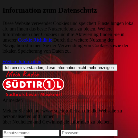
Information zum Datenschutz
Diese Website verwendet Cookies und speichert Einstellungen lokal
ab, um Ihnen das beste Nutzererlebnis zu bieten. Weitere
Informationen über Cookies und ihre Aktivierung finden Sie in
unserer
Cookie Richtlinie
Durch die weitere Nutzung der
Navigation stimmen Sie der Verwendung von Cookies sowie der
lokalen Speicherung von Daten zu.
Weitere Information
Ich bin einverstanden, diese Information nicht mehr anzeigen.
Anmelden
Melden Sie sich auf www.suedtirol1.it an um die Webseite zu
personalisieren und immer
über Neuheiten und Gewinnspiele informiert zu bleiben.