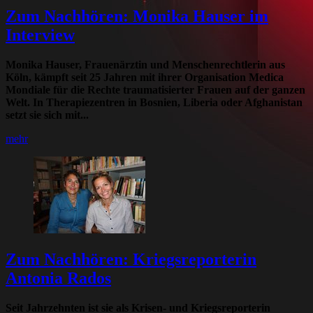
Zum Nachhören: Monika Hauser im
Interview
Monika Hauser, Frauenärztin und Menschenrechtlerin aus
Köln, kämpft seit 25 Jahren mit ihrer Organisation Medica
Mondiale für die Rechte traumatisierter Frauen auf der ganzen
Welt. In Therapiezentren in Bosnien, Liberia oder Afghanistan
setzt sie sich mit...
mehr
Zum Nachhören: Kriegsreporterin
Antonia Rados
Seit Jahrzehnten ist sie als Krisen- und Kriegsreporterin