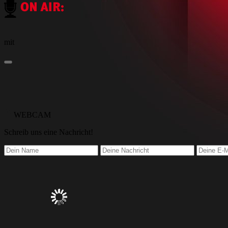
mit
WEBCAM
Schreib
uns eine Nachricht
!