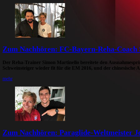
Zum Nachhören: FC-Bayern-Reha-Coach S
Der Reha-Trainer Simon Martinello bereitete den Ausnahmesprint
Schweinsteiger wieder fit für die EM 2016, und der chinesische 
mehr
Zum Nachhören: Paraglide-Weltmeister J