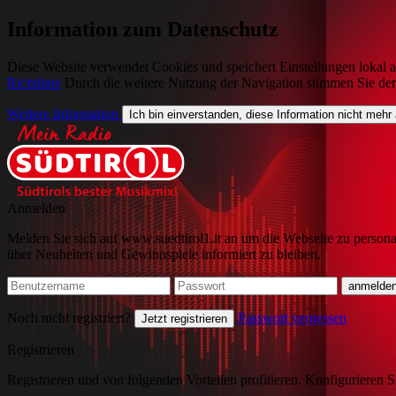
Information zum Datenschutz
Diese Website verwendet Cookies und speichert Einstellungen lokal a
Richtlinie
Durch die weitere Nutzung der Navigation stimmen Sie de
Weitere Information
Ich bin einverstanden, diese Information nicht mehr
Anmelden
Melden Sie sich auf www.suedtirol1.it an um die Webseite zu persona
über Neuheiten und Gewinnspiele informiert zu bleiben.
Noch nicht registriert?
Passwort vergessen
Jetzt registrieren
Registrieren
Registrieren und von folgenden Vorteilen profitieren. Konfigurieren S