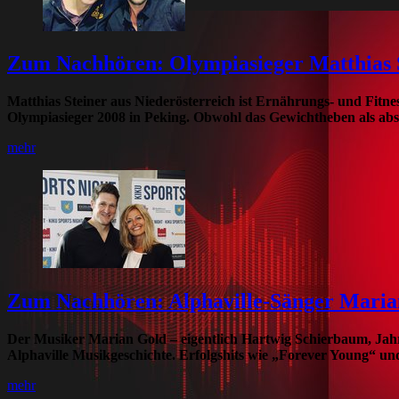
Zum Nachhören: Olympiasieger Matthias
Matthias Steiner aus Niederösterreich ist Ernährungs- und Fitn
Olympiasieger 2008 in Peking. Obwohl das Gewichtheben als abs
mehr
Zum Nachhören: Alphaville-Sänger Maria
Der Musiker Marian Gold – eigentlich Hartwig Schierbaum, Jahr
Alphaville Musikgeschichte. Erfolgshits wie „Forever Young“ und
mehr