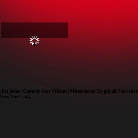
 ich jeder: Comedy-Star Michael Mittermeier. Er gilt als Vorreit
New York auf,...