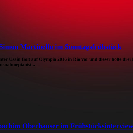
imon Martinello im Sonntagsfrühstück
er Usain Bolt auf Olympia 2016 in Rio vor und dieser holte drei
Ausnahmepianist...
oachim Oberhauser im Frühstücksintervie