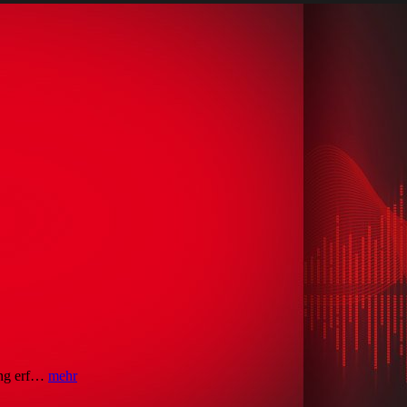
ung erf…
mehr