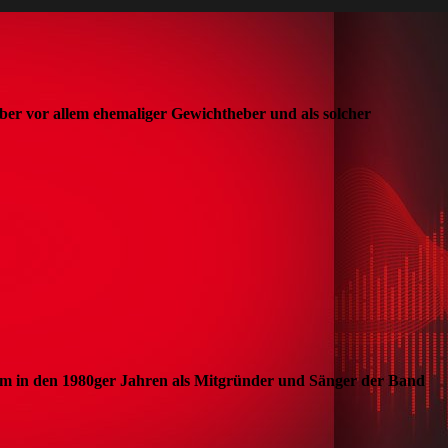
ber vor allem ehemaliger Gewichtheber und als solcher
lem in den 1980ger Jahren als Mitgründer und Sänger der Band