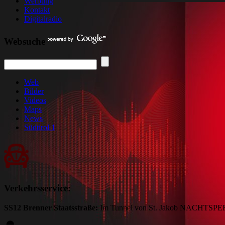
Werbung
Kontakt
Digitalradio
Websuche
Web
Bilder
Videos
Maps
News
Südtirol 1
Verkehrsservice:
SS12 Brenner Staatsstraße:
Im Tunnel von St. Jakob NACHTSPERR