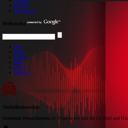
Werbung
Kontakt
Digitalradio
Websuche
Web
Bilder
Videos
Maps
News
Südtirol 1
Verkehrsservice:
Gemeinde Deutschnofen:
In Deutschofen sind die GS Dorf und Haup