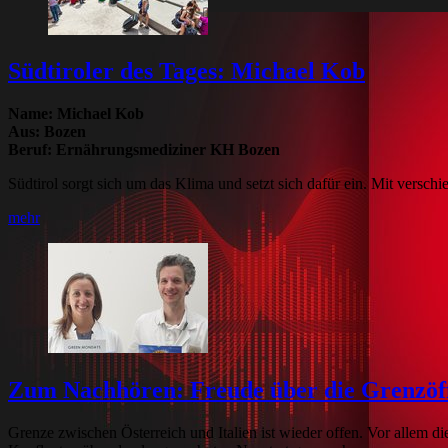
Südtiroler des Tages: Michael Kob
Name: Michael Kob
Aus: Bozen
Beruf: Ernährungsmediziner KH Bozen
Südtirol sorgt sich um das Klima und setzt sich dafür ein. Mit versc
mehr
Zum Nachhören: Freude über die Grenzöf
Grenze zwischen Österreich und Italien ist wieder offen. Vor allem d