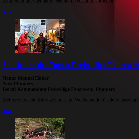
Kaufleuten über den lang ersehnten Neustart gesprochen.
mehr
Südtiroler des Tages: Freiwillige Feuerwe
Name: Manuel Huber
Aus: Pfunders
Beruf: Kommandant Freiwillige Feuerwehr Pfunders
Mehrere tierische Einsätze hat es am Wochenende für die Feuerwehre
mehr