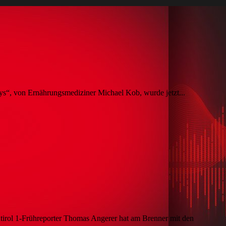
ays“, von Ernährungsmediziner Michael Kob, wurde jetzt...
üdtirol 1-Frühreporter Thomas Angerer hat am Brenner mit den