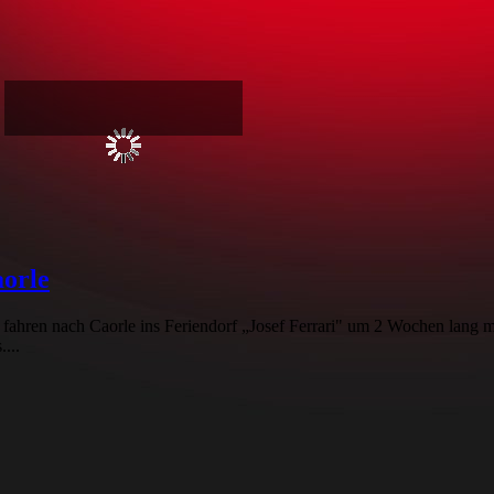
aorle
fahren nach Caorle ins Feriendorf „Josef Ferrari" um 2 Wochen lang 
...