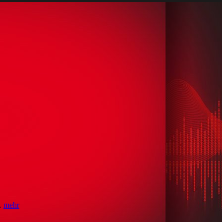
 …
mehr