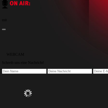
mit
WEBCAM
Schreib
uns eine Nachricht
!