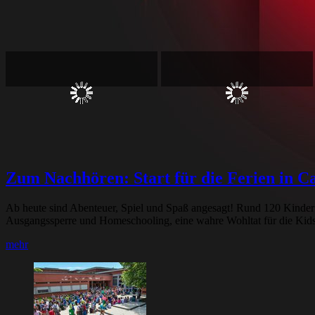
Zum Nachhören: Start für die Ferien in C
Ab heute sind Abenteuer, Spiel und Spaß angesagt! Rund 120 Kinder 
Ausgangssperre und Homeschooling, eine wahre Wohltat für die Kids.
mehr