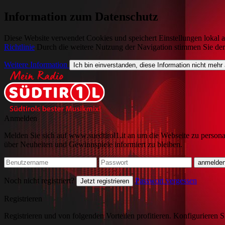
Information zum Datenschutz
Diese Website verwendet Cookies und speichert Einstellungen lokal a
Richtlinie
Durch die weitere Nutzung der Navigation stimmen Sie de
Weitere Information
Ich bin einverstanden, diese Information nicht mehr
Anmelden
Melden Sie sich auf www.suedtirol1.it an um die Webseite zu persona
über Neuheiten und Gewinnspiele informiert zu bleiben.
Noch nicht registriert?
Passwort vergessen
Jetzt registrieren
Registrieren
Registrieren und von folgenden Vorteilen profitieren. Konfigurieren S