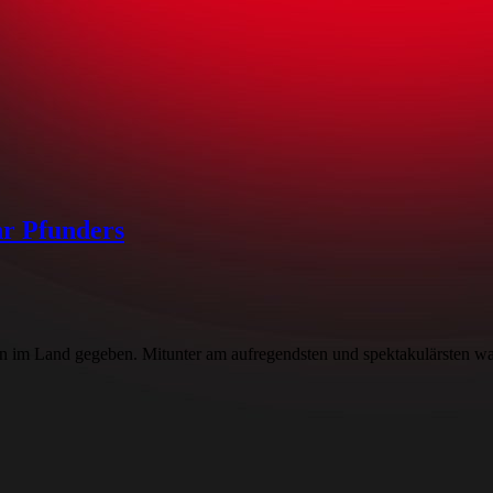
hr Pfunders
n im Land gegeben. Mitunter am aufregendsten und spektakulärsten wa