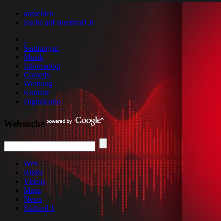
anmelden
Suche auf suedtirol1.it
Sendungen
Musik
Information
Comedy
Werbung
Kontakt
Digitalradio
Websuche
Web
Bilder
Videos
Maps
News
Südtirol 1