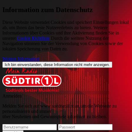
Information zum Datenschutz
Diese Website verwendet Cookies und speichert Einstellungen lokal
ab, um Ihnen das beste Nutzererlebnis zu bieten. Weitere
Informationen über Cookies und ihre Aktivierung finden Sie in
unserer
Cookie Richtlinie
Durch die weitere Nutzung der
Navigation stimmen Sie der Verwendung von Cookies sowie der
lokalen Speicherung von Daten zu.
Weitere Information
Ich bin einverstanden, diese Information nicht mehr anzeigen.
Anmelden
Melden Sie sich auf www.suedtirol1.it an um die Webseite zu
personalisieren und immer
über Neuheiten und Gewinnspiele informiert zu bleiben.