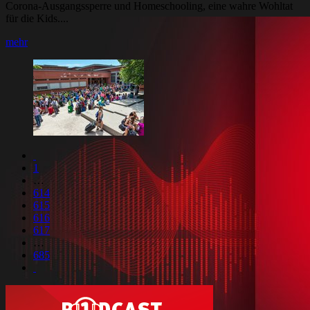
Corona-Ausgangssperre und Homeschooling, eine wahre Wohltat
für die Kids....
mehr
1
…
614
615
616
617
…
685