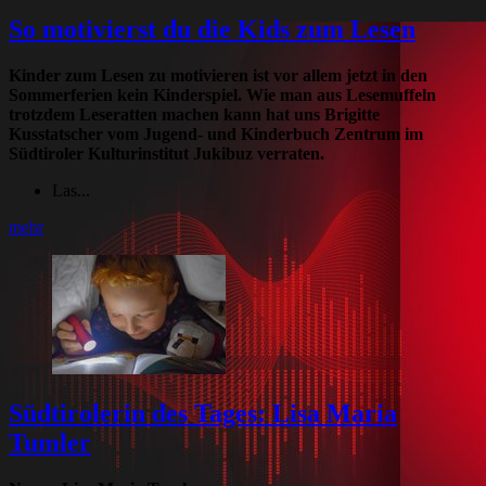
So motivierst du die Kids zum Lesen
Kinder zum Lesen zu motivieren ist vor allem jetzt in den
Sommerferien kein Kinderspiel. Wie man aus Lesemuffeln
trotzdem Leseratten machen kann hat uns Brigitte
Kusstatscher vom Jugend- und Kinderbuch Zentrum im
Südtiroler Kulturinstitut Jukibuz verraten.
Las...
mehr
Südtirolerin des Tages: Lisa Maria
Tumler