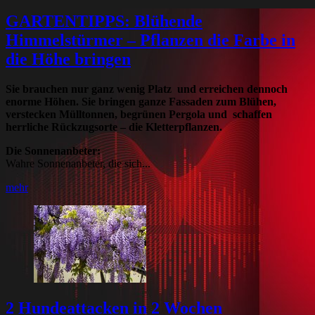
GARTENTIPPS: Blühende
Himmelstürmer – Pflanzen die Farbe in
die Höhe bringen
Sie brauchen nur ganz wenig Platz und erreichen dennoch
enorme Höhen. Sie bringen ganze Fassaden zum Blühen,
verstecken Mülltonnen, begrünen Pergola und schaffen
herrliche Rückzugsorte – die Kletterpflanzen.
Die Sonnenanbeter:
Wahre Sonnenanbeter, die sich...
mehr
2 Hundeattacken in 2 Wochen