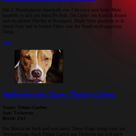
Die 2. Hundeattacke innerhalb von 2 Wochen und beide Male
handelte es sich um einen Pit Bull. Die Opfer: ein Kind in Bozen
und ein kleiner Pincher in Neumarkt. Beide Male passierte es in
einem Park und in beiden Fällen war der Hund nicht angeleint.
Diese...
mehr
Südtiroler des Tages: Tobias Garber
Name: Tobias Garber
Aus: Tscherms
Beruf: Zivi
Die Matura im Sack und was dann? Diese Frage bringt viele zur
Verzweiflung. Auch Tobias Garber aus Tscherms hat sich nach