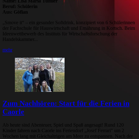
Name: Lisa Maria Tumler
Beruf: Schülerin
Aus: Göflan
„Smove it“ – ein gesunder Softdrink, konzipiert von 6 Schülerinnen
der Fachschule für Hauswirtschaft und Ernährung in Kortsch. Beim
Ideenwettbewerb des Instituts für Wirtschaftsforschung der
Handelskammer...
mehr
Zum Nachhören: Start für die Ferien in
Caorle
Ab heute sind Abenteuer, Spiel und Spaß angesagt! Rund 120
Kinder fahren nach Caorle ins Feriendorf „Josef Ferrari" um 2
Wochen lang mit Gleichaltrigen am Meer zu entspannen. Nach der