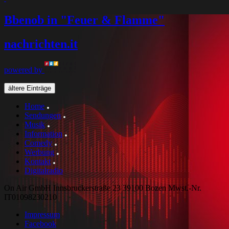
Bbenob in "Feuer & Flamme"
nachrichten
.it
powered by
ältere Einträge
Home
Sendungen
Musik
Information
Comedy
Werbung
Kontakt
Digitalradio
On Air GmbH Innsbruckerstraße 23 39100 Bozen Mwst.-Nr.
IT01098230210
Impressum
Facebook