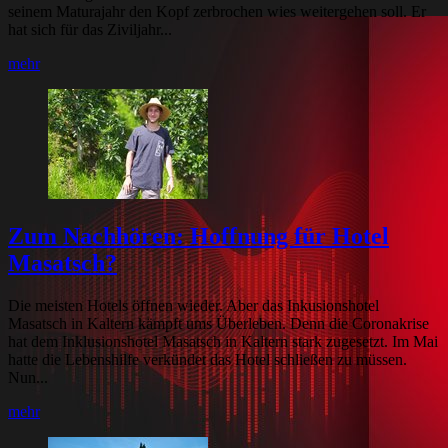
seinem Maturajahr den Kopf zerbrochen wies weitergehen soll. Er
hat sich für das Ziviljahr...
mehr
Zum Nachhören: Hoffnung für Hotel
Masatsch?
Die meisten Hotels öffnen wieder. Aber das Inkusionshotel
Masatsch in Kaltern kämpft ums Überleben. Denn die Coronakrise
hat dem Inklusionshotel Masatsch in Kaltern stark zugesetzt. Im Mai
hatte die Lebenshilfe verkündet das Hotel schließen zu müssen.
Nun...
mehr