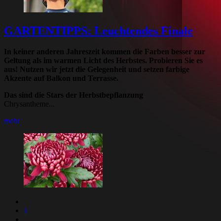
GARTENTIPPS: Leuchtendes Finale
In keiner anderen Jahreszeit kommen die Farben besser zur
Geltung als im warmen Licht des Herbstes. Probieren Sie es
aus! Nutzen wir jetzt die Gelegenheit und setzen farbige
Akzente auf Balkon und Terrasse.
Das sind die Stars der Herbstbepflanzung
Chrysantheme...
mehr
1
…