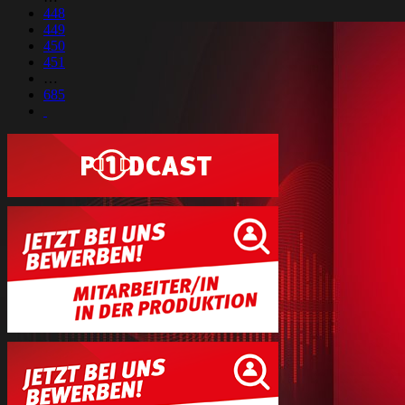
448
449
450
451
…
685