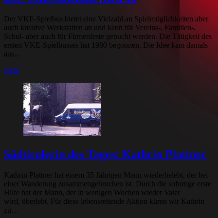
Der VKE-Spielbus bietet eine Vielzahl an Spielmöglichkeiten aber
auch kreative Werkstatten an und kann für Vereins-, Familien-,
Schul- aber auch für Firmenfeste gebucht werden. Die Tätigkeit des
ersten VKE-Spielbusses hat 1980 begonnen. Die Idee kam damals
aus...
mehr
Südtirolerin des Tages: Kathrin Plattner
Kathrin Plattner hat einem 35 Jährigen Mann wiederbelebt, der bei
einer Wanderung zusammengebrochen ist. Durch die sofortige erste
Hilfe hat der Mann, der in wenigen Wochen wieder Vater
wird, überlebt. Für diese lebensrettende Aktion küren wir Kathrin
zu...