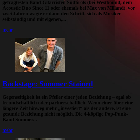
gefragtesten Band-Gitarristen Südtirols (bei Westbound, dem
Acoustic Duo Since 11 oder ehemals bei Max von Milland), vor
zwei Jahren wagte er dann den Schritt, sich als Musiker
selbständig und mit eigenen,...
mehr
Backstage: Summer Stained
Gegenseitigkeit ist ein Pfeiler einer jeden Beziehung – egal ob
freundschaftlich oder partnerschaftlich. Wenn einer über eine
längere Zeit hinweg mehr „investiert“ als der andere, ist eine
gesunde Beziehung nicht möglich. Die 4-köpfige Pop-Punk-
Band Summer...
mehr