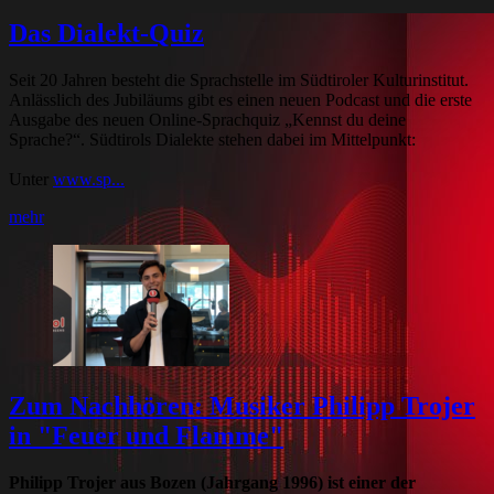
Das Dialekt-Quiz
Seit 20 Jahren besteht die Sprachstelle im Südtiroler Kulturinstitut.
Anlässlich des Jubiläums gibt es einen neuen Podcast und die erste
Ausgabe des neuen Online-Sprachquiz „Kennst du deine
Sprache?“. Südtirols Dialekte stehen dabei im Mittelpunkt:
Unter
www.sp...
mehr
Zum Nachhören: Musiker Philipp Trojer
in "Feuer und Flamme"
Philipp Trojer aus Bozen (Jahrgang 1996) ist einer der