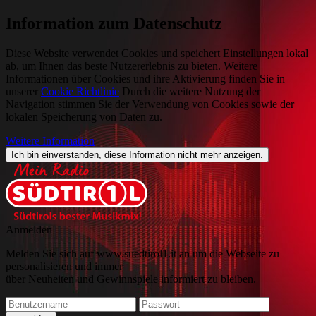
Information zum Datenschutz
Diese Website verwendet Cookies und speichert Einstellungen lokal
ab, um Ihnen das beste Nutzererlebnis zu bieten. Weitere
Informationen über Cookies und ihre Aktivierung finden Sie in
unserer
Cookie Richtlinie
Durch die weitere Nutzung der
Navigation stimmen Sie der Verwendung von Cookies sowie der
lokalen Speicherung von Daten zu.
Weitere Information
Ich bin einverstanden, diese Information nicht mehr anzeigen.
Anmelden
Melden Sie sich auf www.suedtirol1.it an um die Webseite zu
personalisieren und immer
über Neuheiten und Gewinnspiele informiert zu bleiben.