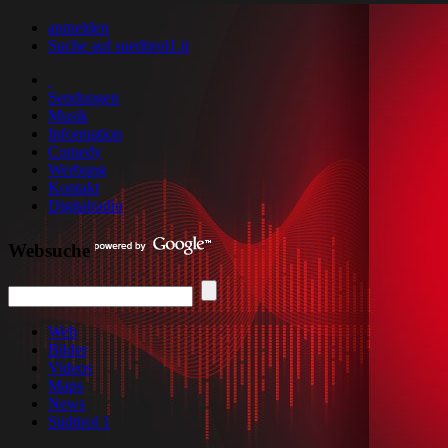
anmelden
Suche auf suedtirol1.it
Sendungen
Musik
Information
Comedy
Werbung
Kontakt
Digitalradio
Websuche
Web
Bilder
Videos
Maps
News
Südtirol 1