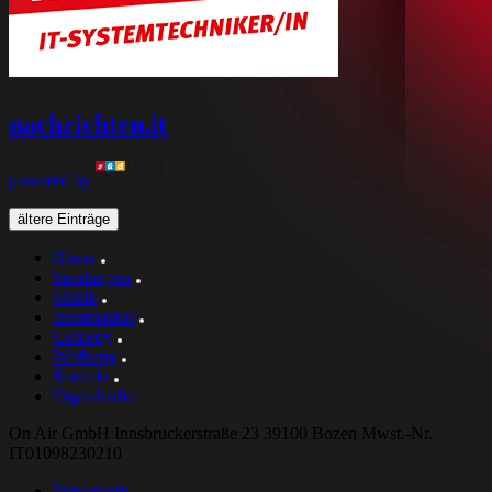
nachrichten
.it
powered by
ältere Einträge
Home
Sendungen
Musik
Information
Comedy
Werbung
Kontakt
Digitalradio
On Air GmbH Innsbruckerstraße 23 39100 Bozen Mwst.-Nr.
IT01098230210
Impressum