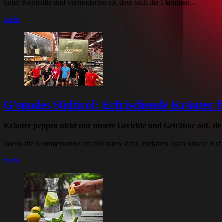
unter Kontrolle und verhinderten so, dass sich die Flammen...
mehr
G’sundes Südtirol: Erfrischende Kräuter
Kräuter peppen nicht nur unsere Gerichte und Getränke auf, sie 
Wenn die Sommersonne am höchsten steht, entfalten auch unsere Kräu
mehr