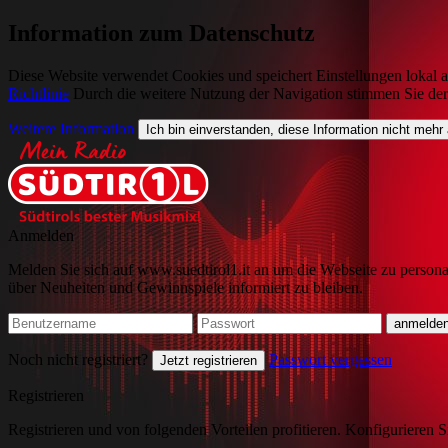
Information zum Datenschutz
Diese Website verwendet Cookies und speichert Einstellungen lokal a
Richtlinie
Durch die weitere Nutzung der Navigation stimmen Sie de
Weitere Information
Ich bin einverstanden, diese Information nicht mehr
Anmelden
Melden Sie sich auf www.suedtirol1.it an um die Webseite zu persona
über Neuheiten und Gewinnspiele informiert zu bleiben.
Noch nicht registriert?
Passwort vergessen
Jetzt registrieren
Registrieren
Registrieren und von folgenden Vorteilen profitieren. Konfigurieren S