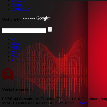
Werbung
Kontakt
Digitalradio
Websuche
Web
Bilder
Videos
Maps
News
Südtirol 1
Verkehrsservice:
LS/SP144 Gereuth:
Bei Tils (km 1,700 - km 1,810) Einbahnregelun
SS241 Eggental und Karerpass:
In Welschnof…
mehr