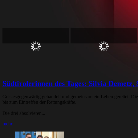
Südtirolerinnen des Tages: Silvia Demetz
Geistesgegenwärtig gehandelt und gemeinsam ein Leben gerettet: Die
bis zum Eintreffen der Rettungskräfte.
Die drei absolvieren...
mehr