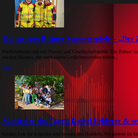
Kulturtipp: Rittner Sommerspiele – „Der 
Freilichttheater mit viel Humor und Gesellschaftskritik: Die Rittner
reichen Mannes, der nach einem Gedächtnisverlust mitten...
mehr
Südtiroler des Tages: Daniel Felderer & s
Großes Lob für schnelles und besonnenes Handeln: Als gestern im Säg