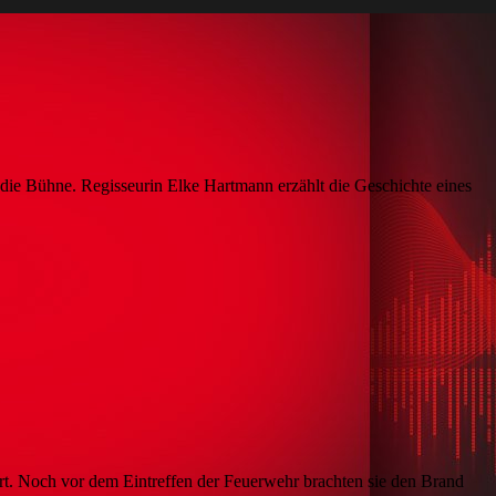
f die Bühne. Regisseurin Elke Hartmann erzählt die Geschichte eines
ort. Noch vor dem Eintreffen der Feuerwehr brachten sie den Brand