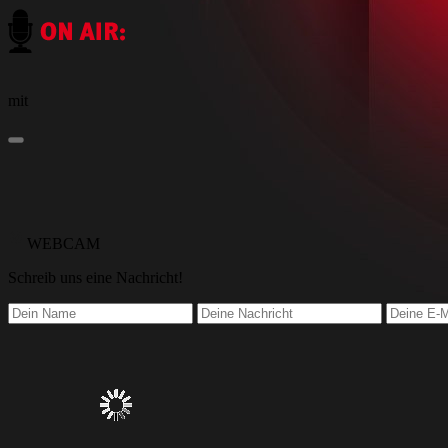
mit
WEBCAM
Schreib
uns eine Nachricht
!