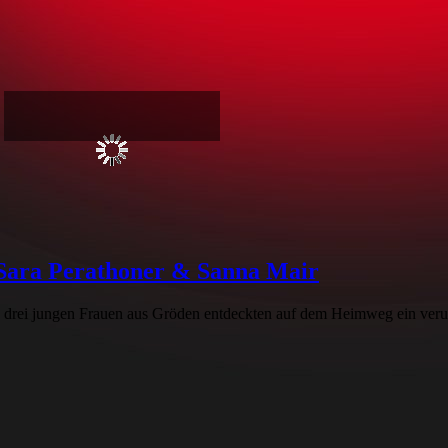
, Sara Perathoner & Sanna Mair
 drei jungen Frauen aus Gröden entdeckten auf dem Heimweg ein verunf