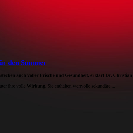
 für den Sommer
stecken auch voller Frische und Gesundheit, erklärt Dr. Christian
ter ihre volle
Wirkung
. Sie enthalten wertvolle sekundäre
...