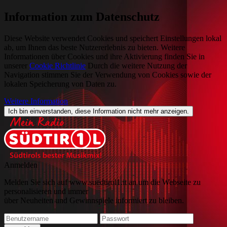
Information zum Datenschutz
Diese Website verwendet Cookies und speichert Einstellungen lokal
ab, um Ihnen das beste Nutzererlebnis zu bieten. Weitere
Informationen über Cookies und ihre Aktivierung finden Sie in
unserer
Cookie Richtlinie
Durch die weitere Nutzung der
Navigation stimmen Sie der Verwendung von Cookies sowie der
lokalen Speicherung von Daten zu.
Weitere Information
Ich bin einverstanden, diese Information nicht mehr anzeigen.
Anmelden
Melden Sie sich auf www.suedtirol1.it an um die Webseite zu
personalisieren und immer
über Neuheiten und Gewinnspiele informiert zu bleiben.