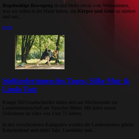
Regelmäßige Bewegung
ist und bleibt etwas vom Wirksamsten,
was wir selbst in der Hand haben, um
Körper und Geist
zu stärken
und uns...
mehr
Südtirolerinnen des Tages: Silke Mur &
Linda Tatz
Knapp 500 Goaslschnöller trafen sich am Wochenende zur
Landesmeisterschaft am Tartscher Bühel. Mit dabei waren
Teilnehmer im Alter von 4 bis 73 Jahren.
In den verschiedenen Kategorien wurden die Landesmeister gekürt:
Entscheidend sind dabei Takt, Lautstärke und...