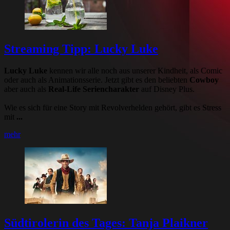
Streaming Tipp: Lucky Luke
Lucky Luke
kennen wir alle noch aus unserer Kindheit, als Comic
oder auch als Animationsserie. Jetzt gibt es den beliebten
Cowboy
aber auch als
Real-Life Seriencharakter
auf Disney Plus.
Wie es sich für eine Story mit Revolverhelden gehört, gibt es Stress
mit
...
mehr
Südtirolerin des Tages: Tanja Plaikner