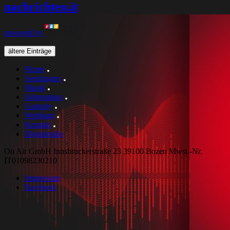
nachrichten
.it
powered by
ältere Einträge
Home
Sendungen
Musik
Information
Comedy
Werbung
Kontakt
Digitalradio
On Air GmbH Innsbruckerstraße 23 39100 Bozen Mwst.-Nr.
IT01098230210
Impressum
Facebook