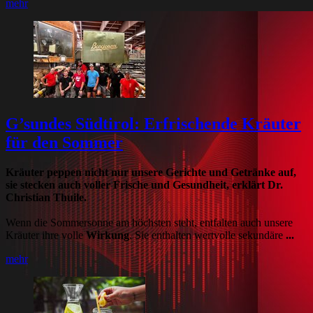
mehr
G’sundes Südtirol: Erfrischende Kräuter
für den Sommer
Kräuter peppen nicht nur unsere Gerichte und Getränke auf,
sie stecken auch voller Frische und Gesundheit, erklärt Dr.
Christian Thuile.
Wenn die Sommersonne am höchsten steht, entfalten auch unsere
Kräuter ihre volle
Wirkung
. Sie enthalten wertvolle sekundäre
...
mehr