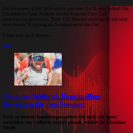
102 Kilometer, 6.000 Höhenmeter und eine Nacht ohne Schlaf: Die
Eisacktalerin Tanja Plaikner hat den Engadin Ultra Trail
eindrucksvoll gewonnen. Nach 15½ Stunden erreichte sie mit rund
einer Stunde Vorsprung als Gesamtsiegerin das Ziel.
Schon kurz nach diesem...
mehr
G’sundes Südtirol: Regelmäßige
Bewegung für den Sommer
Auch an heißen Sommertagen sollten wir nicht auf Sport
verzichten, nur vielleicht anders planen, erklärt Dr. Christian
Thuile.