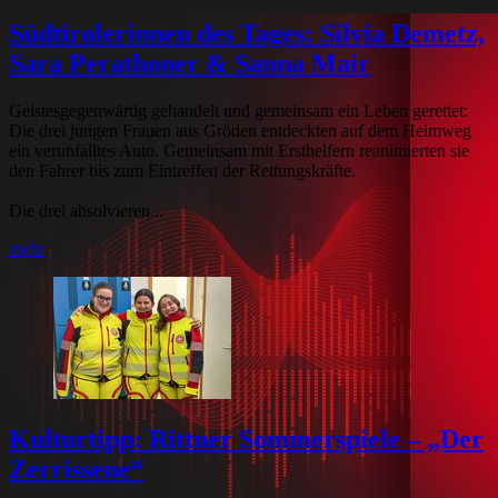
Südtirolerinnen des Tages: Silvia Demetz,
Sara Perathoner & Sanna Mair
Geistesgegenwärtig gehandelt und gemeinsam ein Leben gerettet:
Die drei jungen Frauen aus Gröden entdeckten auf dem Heimweg
ein verunfalltes Auto. Gemeinsam mit Ersthelfern reanimierten sie
den Fahrer bis zum Eintreffen der Rettungskräfte.
Die drei absolvieren...
mehr
Kulturtipp: Rittner Sommerspiele – „Der
Zerrissene“