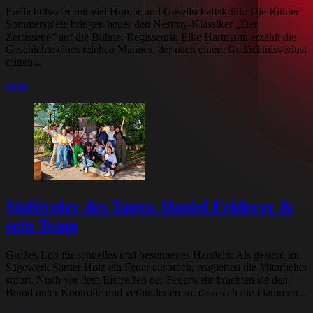
Freilichttheater mit viel Humor und Gesellschaftskritik: Die Rittner
Sommerspiele bringen heuer den Nestroy-Klassiker „Der
Zerrissene“ auf die Bühne. Regisseurin Elke Hartmann erzählt die
Geschichte eines reichen Mannes, der nach einem Gedächtnisverlust
mitten...
mehr
Südtiroler des Tages: Daniel Felderer &
sein Team
Großes Lob für schnelles und besonnenes Handeln: Als gestern im
Sägewerk Sarner Holz ein Feuer ausbrach, reagierten die Mitarbeiter
sofort. Noch vor dem Eintreffen der Feuerwehr brachten sie den
Brand unter Kontrolle und verhinderten so, dass sich die Flammen...