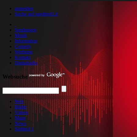
anmelden
Suche auf suedtirol1.it
Sendungen
Musik
Information
Comedy
Werbung
Kontakt
Digitalradio
Websuche
Web
Bilder
Videos
Maps
News
Südtirol 1