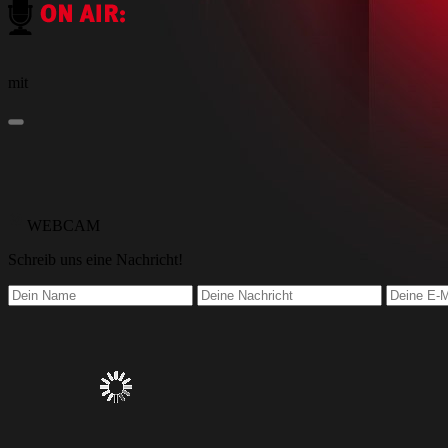
mit
WEBCAM
Schreib
uns eine Nachricht
!