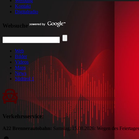
Werbung
Kontakt
Digitalradio
Websuche
Web
Bilder
Videos
Maps
News
Südtirol 1
Verkehrsservice:
A22 Brennerautobahn:
Samstag, 15.08.2026: Wegen des Feiertages