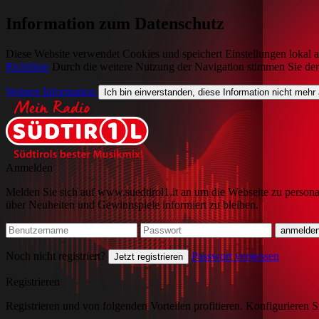
Information zum Datenschutz
Diese Website verwendet Cookies und speichert Einstellungen lokal a
Richtlinie
Durch die weitere Nutzung der Navigation stimmen Sie de
Weitere Information
Ich bin einverstanden, diese Information nicht mehr
Anmelden
Melden Sie sich auf www.suedtirol1.it an um die Webseite zu persona
über Neuheiten und Gewinnspiele informiert zu bleiben.
Noch nicht registriert?
Passwort vergessen
Jetzt registrieren
Registrieren
Registrieren und von folgenden Vorteilen profitieren. Konfigurieren S