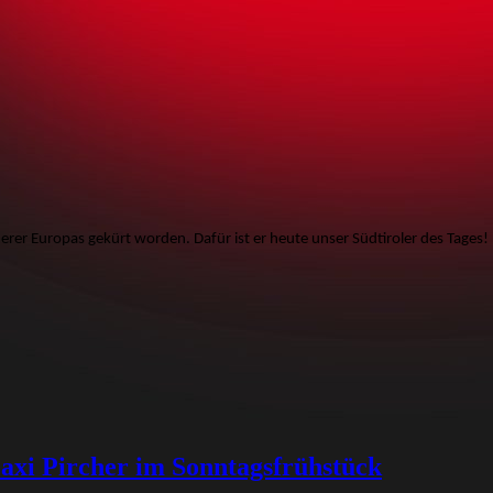
rer Europas gekürt worden. Dafür ist er heute unser Südtiroler des Tages!
i Pircher im Sonntagsfrühstück