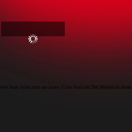
avi Seals-Team rund um James (Chris Prat) um. Die Mission ist damit 