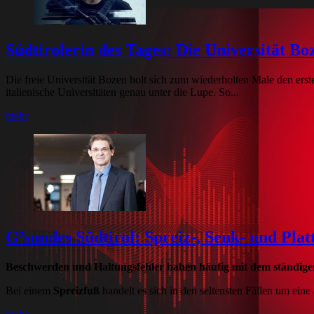
Südtirolerin des Tages: Die Universität Bo
Die freie Universität Bozen holt sich zum wiederholten Male den erst
italienische Universitäten genau unter die Lupe. So...
mehr
G’sundes Südtirol: Spreiz-, Senk- und Pla
Beschwerden und Haltungsfehler haben häufig mit dem ständigen
Bei einem
Spreizfuß
handelt es sich in den seltensten Fällen um ein