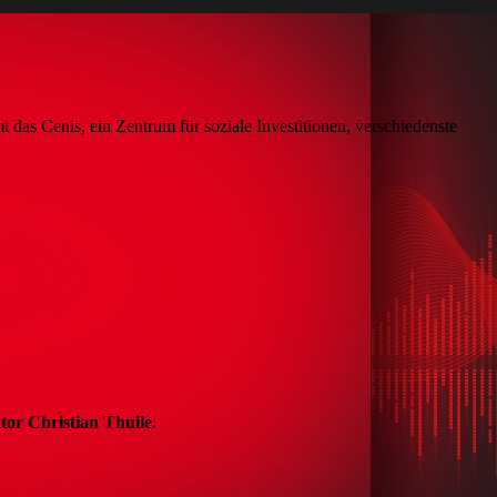
 das Cenis, ein Zentrum für soziale Investitionen, verschiedenste
or Christian Thuile.