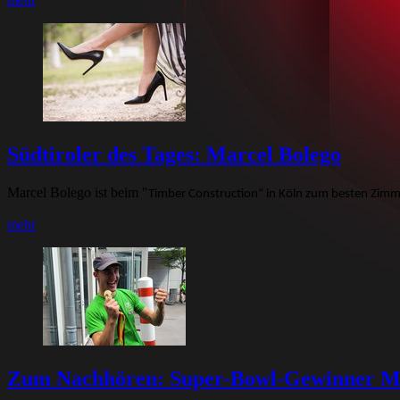
mehr
Südtiroler des Tages: Marcel Bolego
Marcel Bolego ist beim "
Timber Construction“ in Köln zum besten Zimme
mehr
Zum Nachhören: Super-Bowl-Gewinner Max