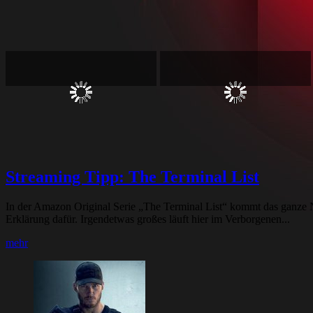
Streaming Tipp: The Terminal List
In der Amazon Original Serie „The Terminal List“ kommt das ganze N
Erklärung dafür. Irgendetwas großes läuft hier im Verborgenen...
mehr