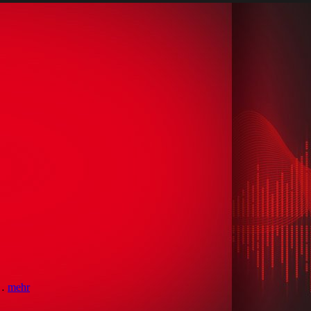
 …
mehr