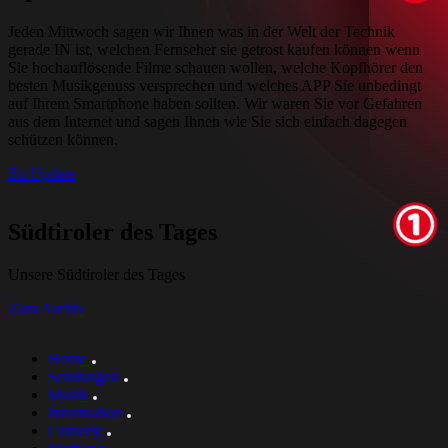
Jeden Mittwoch sagen wir Ihnen was in der Welt der Technik
gerade IN ist, welchen Fernseher sie getrost kaufen können wenn
Sie hochauflösende Filme schauen wollen, welche Kopfhörer den
besten Musikgenuss versprechen und welches APP Sie unbedingt
auf Ihrem Smartphone haben sollten. Wir waren Sie vor Gefahren
aus dem Internet und sagen Ihnen wie Sie sich einfach dagegen
schützen können.
Zu Update
Südtiroler des Tages
Unsere Südtiroler des Tages
Zum Archiv
Home
Sendungen
Musik
Information
Comedy