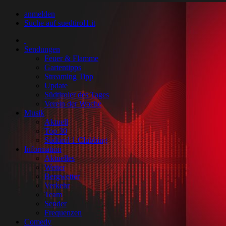
anmelden
Suche auf suedtirol1.it
Sendungen
Feuer & Flamme
Gartentipps
Streaming Tipp
Update
Südtiroler des Tages
Verein der Woche
Musik
Aktuell
Top 30
Südtirol 1 Clubbing
Information
Aktuelles
Wetter
Bergwetter
Verkehr
Team
Sender
Frequenzen
Comedy