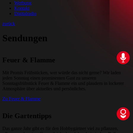
Werbung
Kontakt
Digitalradio
zurück
Sendungen
Feuer & Flamme
Mit Promis Frühstücken, wer würde das nicht gerne? Wir laden
jeden Sonntag einen prominenten Gast zu unseren
Sonntagsfrühstück Feuer & Flamme ein und plaudern in lockerer
Atmosphäre über aktuelles und persönliches.
Zu Feuer & Flamme
Die Gartentipps
Das ganze Jahr gibt es für den Hobbygärtner viel zu pflanzen,