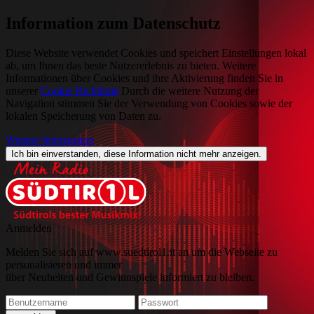
Information zum Datenschutz
Diese Website verwendet Cookies und speichert Einstellungen lokal
ab, um Ihnen das beste Nutzererlebnis zu bieten. Weitere
Informationen über Cookies und ihre Aktivierung finden Sie in
unserer
Cookie Richtlinie
Durch die weitere Nutzung der
Navigation stimmen Sie der Verwendung von Cookies sowie der
lokalen Speicherung von Daten zu.
Weitere Information
Ich bin einverstanden, diese Information nicht mehr anzeigen.
Anmelden
Melden Sie sich auf www.suedtirol1.it an um die Webseite zu
personalisieren und immer
über Neuheiten und Gewinnspiele informiert zu bleiben.