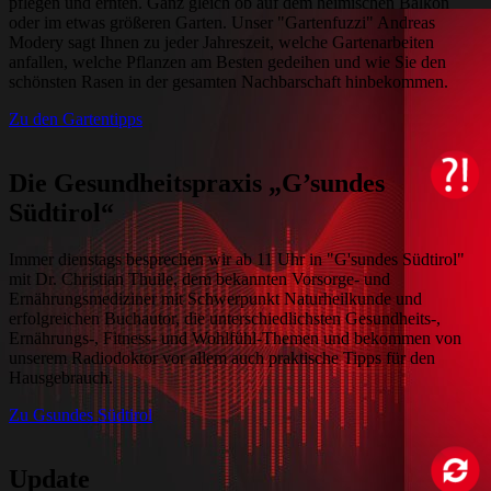
pflegen und ernten. Ganz gleich ob auf dem heimischen Balkon
oder im etwas größeren Garten. Unser "Gartenfuzzi" Andreas
Modery sagt Ihnen zu jeder Jahreszeit, welche Gartenarbeiten
anfallen, welche Pflanzen am Besten gedeihen und wie Sie den
schönsten Rasen in der gesamten Nachbarschaft hinbekommen.
Zu den Gartentipps
Die Gesundheitspraxis „G’sundes
Südtirol“
Immer dienstags besprechen wir ab 11 Uhr in "G'sundes Südtirol"
mit Dr. Christian Thuile, dem bekannten Vorsorge- und
Ernährungsmediziner mit Schwerpunkt Naturheilkunde und
erfolgreichen Buchautor, die unterschiedlichsten Gesundheits-,
Ernährungs-, Fitness- und Wohlfühl-Themen und bekommen von
unserem Radiodoktor vor allem auch praktische Tipps für den
Hausgebrauch.
Zu Gsundes Südtirol
Update