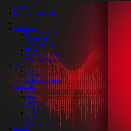
anmelden
Suche auf suedtirol1.it
Sendungen
Feuer & Flamme
Gartentipps
Streaming Tipp
Update
Südtiroler des Tages
Verein der Woche
Musik
Aktuell
Top 30
Südtirol 1 Clubbing
Information
Aktuelles
Wetter
Bergwetter
Verkehr
Team
Sender
Frequenzen
Comedy