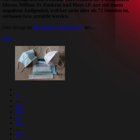
Meran, Riffian, St. Pankraz und Moos i.P. nur mit einem
negativen Antigentest, welcher nicht älter als 72 Stunden ist,
verlassen bzw. erreicht werden.
Dies besagt die
Dringlichkeitsmaßnahme
des...
mehr
1
…
525
526
527
528
…
685