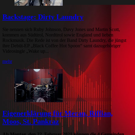
Backstage: Dirty Laundry
Sie nennen sich Ruby Johnson, Davy Jones und Martin Scott,
kommen aus Südtirol, Nordtirol sowie England und lieben
Rockmusik. Die Rede ist von der Band Dirty Laundry, die jüngst
ihre Debüt-EP „Black Coffee Hot Spoon“ samt dazugehöriger
Videosingle „Wake up...
mehr
Eigenerklärung für Meran, Riffian,
Moos, St. Pankraz
Ab Montag, den 22. Februar 2021 können die 4 Gemeinden