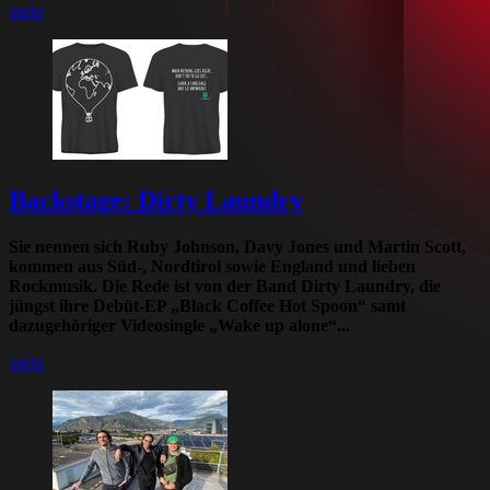
mehr
Backstage: Dirty Laundry
Sie nennen sich Ruby Johnson, Davy Jones und Martin Scott,
kommen aus Süd-, Nordtirol sowie England und lieben
Rockmusik. Die Rede ist von der Band Dirty Laundry, die
jüngst ihre Debüt-EP „Black Coffee Hot Spoon“ samt
dazugehöriger Videosingle „Wake up alone“...
mehr