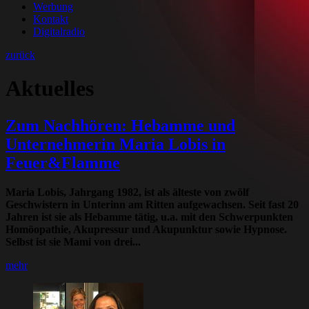
Werbung
Kontakt
Digitalradio
zurück
Aktuelles
Zum Nachhören: Hebamme und
Unternehmerin Maria Lobis in
Feuer&Flamme
Maria Lobis, Jahrgang 1982, ist als älteste von zwölf
Geschwistern in Unterinn am Ritten aufgewachsen. Seit fast 20
Jahren ist sie als Hebamme tätig, u.a. mit den Schwerpunkten
Homöopathie, Akupressur und Akupunktur sowie Hypnose.
Selbst ist sie Mami von drei...
mehr