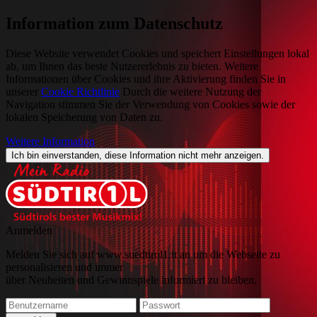
Information zum Datenschutz
Diese Website verwendet Cookies und speichert Einstellungen lokal
ab, um Ihnen das beste Nutzererlebnis zu bieten. Weitere
Informationen über Cookies und ihre Aktivierung finden Sie in
unserer
Cookie Richtlinie
Durch die weitere Nutzung der
Navigation stimmen Sie der Verwendung von Cookies sowie der
lokalen Speicherung von Daten zu.
Weitere Information
Ich bin einverstanden, diese Information nicht mehr anzeigen.
Anmelden
Melden Sie sich auf www.suedtirol1.it an um die Webseite zu
personalisieren und immer
über Neuheiten und Gewinnspiele informiert zu bleiben.