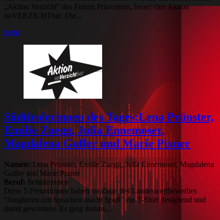
„Aktion Verzicht" des Forum Prävention, heuer eine Aktion
unVERZICHTbar. Die...
mehr
Südtirolerinnen des Tages:Lena Prünster,
Emilie Zuegg, Julia Ennemoser,
Magdalena Gufler und Marie Pixner
Namen:
Lena Prünster, Emilie Zuegg, Julia Ennemoser, Magdalena
Gufler und Marie Pixner
Beruf:
Schülerinnen
Diese 5 Freundinnen haben im Zuge des Landeswettbewerbes
"Jonglieren mit Sprachen macht Spaß" ein T-Shirt designend und
damit gewonnen. Es ging darum,...