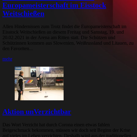
Europameisterschaft im Eisstock
Weitschießen
Allen Hindernissen zum Trotz findet die Europameisterschaft im
Eisstock Weitschießen an diesem Freitag und Samstag, 19. und
20.02.2021 in der Arena am Ritten statt. Die Schützen und
Schützinnen kommen aus Slowenien, Weißrussland und Litauen, zu
den Favoriten...
mehr
Aktion unVerzichtbar
Das Wort Verzicht hat durch Corona einen etwas fahlen
Beigeschmack bekommen, müssen wir doch seit Beginn der Krise
auf vieles im Leben verzichten. Deshalb wird aus der traditionellen