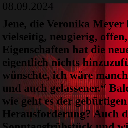
08.09.2024
Jene, die Veronika Meyer 
vielseitig, neugierig, offe
Eigenschaften hat die neu
eigentlich nichts hinzuzufü
wünschte, ich wäre manch
und auch gelassener.“ Bald
wie geht es der gebürtige
Herausforderung? Auch da
Sonntagsfrühstück und wi