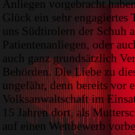
Anliegen vorgebracht haben
Glück ein sehr engagiertes
uns Südtirolern der Schuh a
Patientenanliegen, oder au
auch ganz grundsätzlich Ve
Behörden. Die Liebe zu di
ungefähr, denn bereits vor e
Volksanwaltschaft im Einsa
15 Jahren dort, als Mutters
auf einen Wettbewerb vorbere