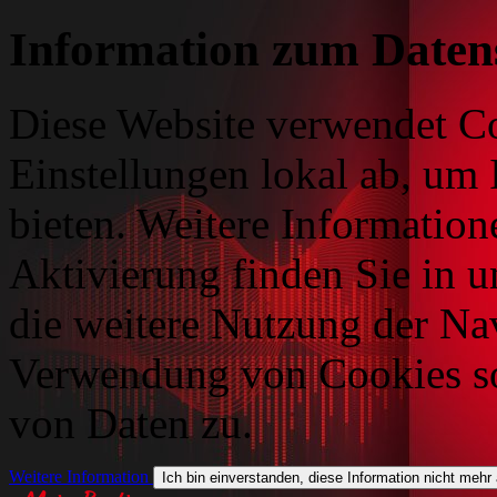
Information zum Daten
Diese Website verwendet Co
Einstellungen lokal ab, um 
bieten. Weitere Information
Aktivierung finden Sie in 
die weitere Nutzung der Na
Verwendung von Cookies so
von Daten zu.
Weitere Information
Ich bin einverstanden, diese Information nicht mehr