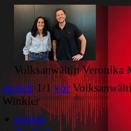
Volksanwältin Veronika 
zurück
1
/1
vor
Volksanwält
Winkler
zurück