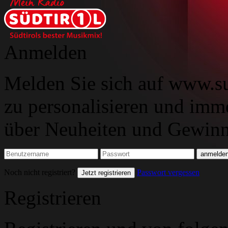
Anmelden
Melden Sie sich auf www.su
zu personalisieren und imm
über Neuheiten und Gewinns
Noch nicht registriert?
Passwort vergessen
Jetzt registrieren
Registrieren