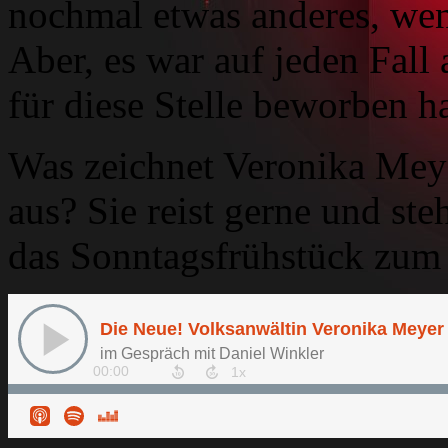
nochmal etwas anderes, wen
Aber, es war auf jeden Fal
für diese Stelle beworben h
Was zeichnet Veronika Meye
aus? Sie reist gerne und st
das Sonntagsfrühstück zum