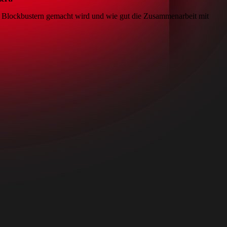
 Blockbustern gemacht wird und wie gut die Zusammenarbeit mit