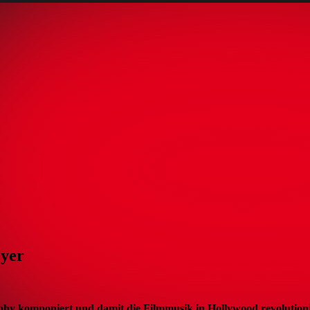
eyer
hy komponiert und damit die Filmmusik in Hollywood revolutioni