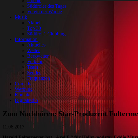
Update
Südtiroler des Tages
Verein der Woche
Musik
Aktuell
Top 30
Südtirol 1 Clubbing
Information
Aktuelles
Wetter
Bergwetter
Verkehr
Team
Sender
Frequenzen
Comedy
Werbung
Kontakt
Digitalradio
Zum Nachhören: Star-Produzent Falterm
11.06.2017
Harold Faltermeyer hat „Axel F.“ für Hollywoodstar Eddie Murp