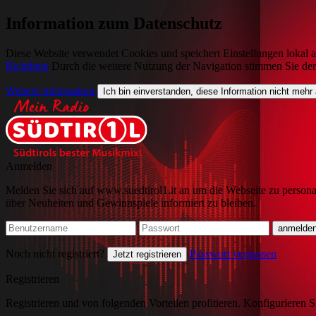
Information zum Datenschutz
Diese Website verwendet Cookies und speichert Einstellungen lokal a
Richtlinie
Durch die weitere Nutzung der Navigation stimmen Sie de
Weitere Information
Ich bin einverstanden, diese Information nicht mehr
Anmelden
Melden Sie sich auf www.suedtirol1.it an um die Webseite zu persona
über Neuheiten und Gewinnspiele informiert zu bleiben.
Noch nicht registriert?
Passwort vergessen
Jetzt registrieren
Registrieren
Registrieren und von folgenden Vorteilen profitieren. Konfigurieren S