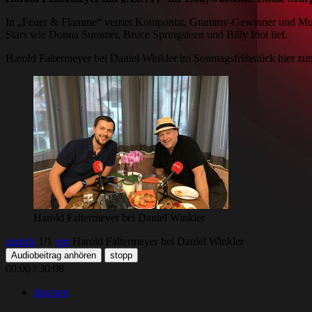
In „Feuer & Flamme“ verriet Komponist, Grammy-Gewinner und Musik
Stars wie Donna Summer, Bruce Springsteen und Billy Idol lief.
Harold Faltermeyer bei Daniel Winkler im Sonntagsfrühstück hier zu
Harold Faltermeyer bei Daniel Winkler
zurück
1
/1
vor
Harold Faltermeyer bei Daniel Winkler
Audiobeitrag anhören
stopp
00:00
/
30:08
drucken