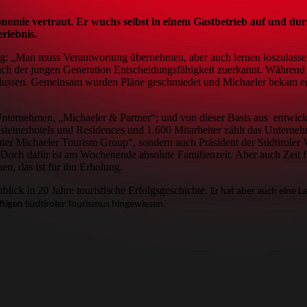
nomie vertraut. Er wuchs selbst in einem Gastbetrieb auf und durf
rlebnis.
Weg: „Man muss Verantwortung übernehmen, aber auch lernen loszulass
uch der jungen Generation Entscheidungsfähigkeit zuerkannt. Während
nflussen. Gemeinsam wurden Pläne geschmiedet und Michaeler bekam e
Unternehmen, „Michaeler & Partner“; und von dieser Basis aus entwicke
einerhotels und Residences und 1.600 Mitarbeiter zählt das Unternehm
steiner Michaeler Tourism Group“, sondern auch Präsident der Südtirole
t. Doch dafür ist am Wochenende absolute Familienzeit. Aber auch Zeit
en, das ist für ihn Erholung.
lick in 20 Jahre touristische Erfolgsgeschichte.
Er hat aber auch eine L
ftigen Südtiroler Tourismus hingewiesen.