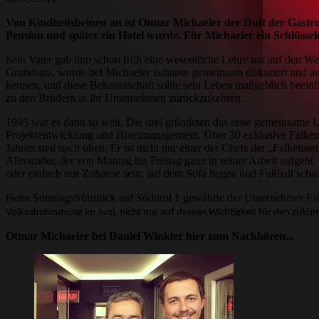
Von Kindheitsbeinen an ist Otmar Michaeler der Duft der Gastro
Pension und später ein Hotel wurde. Für Michaeler ein Schlüssele
Sein Vater gab ihm schon früh eine wesentliche Lehre mit auf den 
Grundsatz, wurde bei Michaeler zuhause gemeinsam diskutiert und a
kennen, und diese Bekanntschaft sollte sein Leben maßgeblich beei
zu den Brüdern in ihr Unternehmen zurückzukehren.
1995 war es dann so weit. Die drei gründeten das erste gemeinsame 
Projektentwicklung und Hotelmanagement. Über 30 exklusive Falkenst
Jahren steil nach oben. Er ist nicht nur einer der Chefs der „Falken
Allrounder, der von Montag bis Freitag ganz in seiner Arbeit aufgeh
oder einfach nur Zuhause sein; auf dem Sofa liegen und Fußball schau
Beim Sonntagsfrühstück auf Südtirol 1 gewährte der Unternehmer Einb
Volksabstimmung im Juni, nicht nur auf dessen Wichtigkeit für den zukün
Otmar Michaeler bei Daniel Winkler hier zum Nachhören...