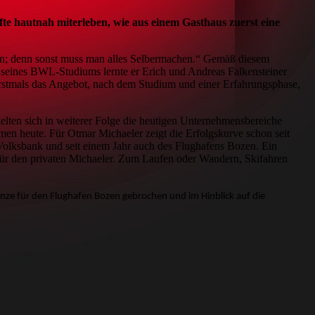
te hautnah miterleben, wie aus einem Gasthaus zuerst eine
en; denn sonst muss man alles Selbermachen.“ Gemäß diesem
 seines BWL-Studiums lernte er Erich und Andreas Falkensteiner
rstmals das Angebot, nach dem Studium und einer Erfahrungsphase,
lten sich in weiterer Folge die heutigen Unternehmensbereiche
en heute. Für Otmar Michaeler zeigt die Erfolgskurve schon seit
r Volksbank und seit einem Jahr auch des Flughafens Bozen. Ein
 für den privaten Michaeler. Zum Laufen oder Wandern, Skifahren
anze für den Flughafen Bozen gebrochen und im Hinblick auf die