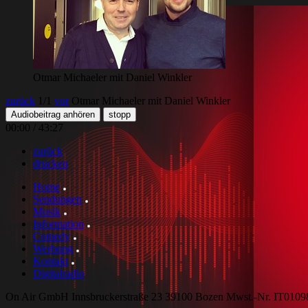
Otmar Michaeler mit Daniel Winkler
zurück
1
/1
vor
Otmar Michaeler mit Daniel Winkler
Audiobeitrag anhören
stopp
00:00
/
43:27
zurück
drucken
Home
Sendungen
Musik
Information
Comedy
Werbung
Kontakt
Digitalradio
On Air GmbH Innsbruckerstraße 23 39100 Bozen Mwst.-Nr. IT010