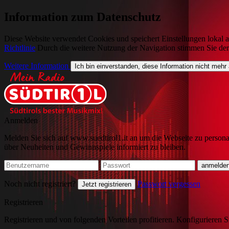
Information zum Datenschutz
Diese Website verwendet Cookies und speichert Einstellungen lokal a
Richtlinie
Durch die weitere Nutzung der Navigation stimmen Sie de
Weitere Information
Ich bin einverstanden, diese Information nicht mehr
Anmelden
Melden Sie sich auf www.suedtirol1.it an um die Webseite zu persona
über Neuheiten und Gewinnspiele informiert zu bleiben.
Noch nicht registriert?
Passwort vergessen
Jetzt registrieren
Registrieren
Registrieren und von folgenden Vorteilen profitieren. Konfigurieren S