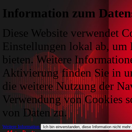
Information zum Daten
Diese Website verwendet Co
Einstellungen lokal ab, um 
bieten. Weitere Information
Aktivierung finden Sie in 
die weitere Nutzung der Na
Verwendung von Cookies so
von Daten zu.
Weitere Information
Ich bin einverstanden, diese Information nicht mehr