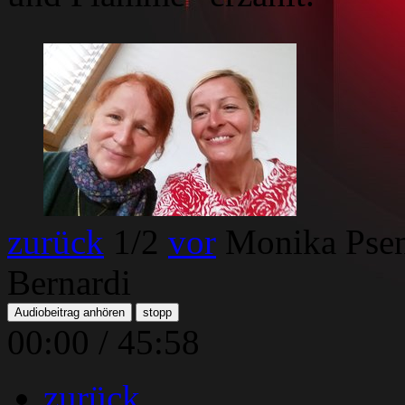
Monika Psenner und Moderatorin Sarah Bernardi
zurück
1
/2
vor
Monika Psen
Bernardi
Audiobeitrag anhören
stopp
00:00
/
45:58
zurück