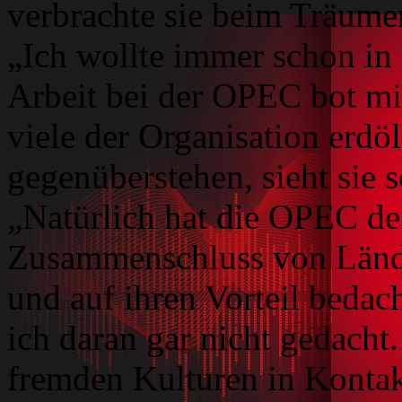
verbrachte sie beim Träumen
„Ich wollte immer schon in
Arbeit bei der OPEC bot mir
viele der Organisation erdö
gegenüberstehen, sieht sie s
„Natürlich hat die OPEC den
Zusammenschluss von Lände
und auf ihren Vorteil bedach
ich daran gar nicht gedacht
fremden Kulturen in Kontak