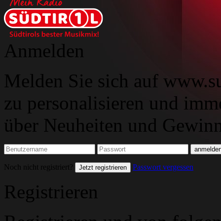
Anmelden
Melden Sie sich auf www.su
zu personalisieren und imm
über Neuheiten und Gewinns
Noch nicht registriert?
Passwort vergessen
Jetzt registrieren
Registrieren