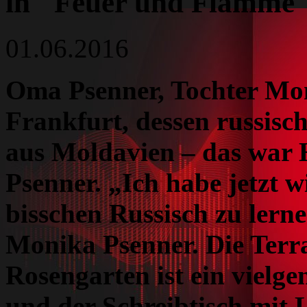
in "Feuer und Flamme
01.06.2016
Oma Psenner, Tochter Mon
Frankfurt, dessen russisc
aus Moldavien – das war 
Psenner. „Ich habe jetzt 
bisschen Russisch zu lerne
Monika Psenner. Die Terra
Rosengarten ist ein vielg
und der Schreibtisch mit