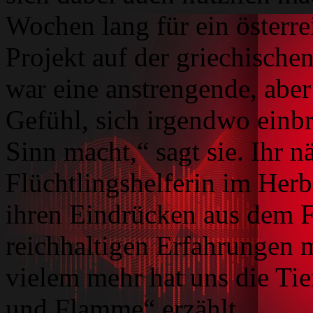
Wochen lang für ein österre
Projekt auf der griechische
war eine anstrengende, aber
Gefühl, sich irgendwo einb
Sinn macht,“ sagt sie. Ihr nä
Flüchtlingshelferin im Herb
ihren Eindrücken aus dem F
reichhaltigen Erfahrungen m
vielem mehr hat uns die Ti
und Flamme“ erzählt.