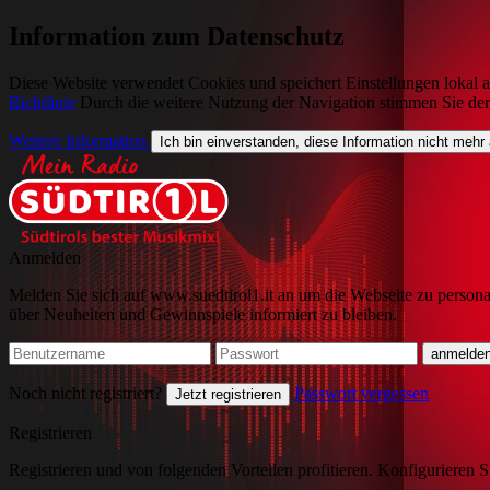
Information zum Datenschutz
Diese Website verwendet Cookies und speichert Einstellungen lokal a
Richtlinie
Durch die weitere Nutzung der Navigation stimmen Sie de
Weitere Information
Ich bin einverstanden, diese Information nicht mehr
Anmelden
Melden Sie sich auf www.suedtirol1.it an um die Webseite zu persona
über Neuheiten und Gewinnspiele informiert zu bleiben.
Noch nicht registriert?
Passwort vergessen
Jetzt registrieren
Registrieren
Registrieren und von folgenden Vorteilen profitieren. Konfigurieren S