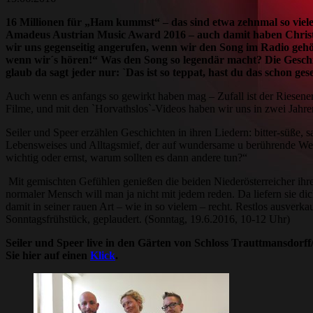
16 Millionen für „Ham kummst“ – das sind etwa zehnmal so viele 
Amadeus Austrian Music Award 2016 – auch damit haben Christo
wir uns gegenseitig angerufen, wenn wir den Song im Radio gehör
wenn wir´s hören!“ Was den Song so legendär macht? Die Geschicht
glaub da sagt jeder nur: `Das ist so teppat, hast du das schon ge
Auch wenn es anfangs so gewirkt haben mag – Zufall ist der Riesenerf
Filme, und mit den `Horvathslos`-Videos haben wir uns in zwei Jahr
Seiler und Speer erzählen Geschichten in ihren Liedern: bitter-süße, 
Lebensweises und Alltagsmief, der auf wundersame u berührende Weise 
wichtig oder ernst, warum sollten es dann andere tun?“
Mit gemischten Gefühlen genießen die beiden Niederösterreicher ihr
normaler Mensch will man ja nicht mit jedem reden. Da liefern sie dic
damit in seiner rauen Art – wie in so vielem – recht. Restlos ausver
Sonntagsfrühstück, geplaudert. (Sonntag, 19.6.2016, 10-12 Uhr)
Seiler und Speer live in den Gärten von Schloss Trauttmansdorff
Sie hier auf einen
Klick
.