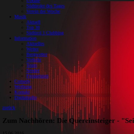
Update
Südtiroler des Tages
Verein der Woche
Musik
Aktuell
Top 30
Südtirol 1 Clubbing
Information
Aktuelles
Wetter
Bergwetter
Verkehr
Team
Sender
Frequenzen
Comedy
Werbung
Kontakt
Digitalradio
zurück
Zum Nachhören: Die Quereinsteiger - "S
15.06.2016