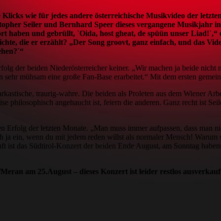
Klicks wie für jedes andere österreichische Musikvideo der letzt
pher Seiler und Bernhard Speer dieses vergangene Musikjahr in 
t haben und gebrüllt, `Oida, host gheat, de spüün unser Liad!`,“ 
e, die er erzählt? „Der Song groovt, ganz einfach, und das Video d
sehen?`“
olg der beiden Niederösterreicher keiner. „Wir machen ja beide nicht 
en sehr mühsam eine große Fan-Base erarbeitet.“ Mit dem ersten geme
sarkastische, traurig-wahre. Die beiden als Proleten aus dem Wiener Arb
philosophisch angehaucht ist, feiern die anderen. Ganz recht ist Seile
en Erfolg der letzten Monate. „Man muss immer aufpassen, dass man ni
h ja ein, wenn du mit jedem reden willst als normaler Mensch! Warum soll
kauft ist das Südtirol-Konzert der beiden Ende August, am Sonntag habe
/Meran am 25.August – dieses Konzert ist leider restlos ausverkauf