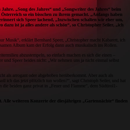
en Jahre. „Song des Jahres“ und „Songwriter des Jahres“ beim
Österreich so ein bisschen zu ihrem gemacht. „Anfangs haben
erinnert sich Speer lachend, „Inzwischen schalten wir eher um,
azu ist ja alles andere als schön“, so Christopher Seiler, „ich
nur Musik“, erklärt Bernhard Speer, „Christopher macht Kabarett, ich
insamen Album kam der Erfolg dann auch musikalisch ins Rollen.
eitermilieu abzustempeln, so einfach machen es sich die einen –
r und Speer beides nicht: „Wir nehmen uns ja nicht einmal selbst
cht als arrogant oder abgehoben herüberkommt. Aber auch als
 ich das jetzt plötzlich tun wollen?“, sagt Christoph Seiler, und hat
nn die beiden ganz privat in „Feuer und Flamme“, dem Südtirol1-
t. Alle weiteren Konzerte der diesjährigen „Gartennächte“ finden