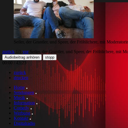
Seiler, der Grantler, und Speer, der Fröhlichere, mit Moderator
zurück
1
/1
vor
Seiler, der Grantler, und Speer, der Fröhlichere, mit 
Audiobeitrag anhören
stopp
00:00
/
43:23
zurück
drucken
Home
Sendungen
Musik
Information
Comedy
Werbung
Kontakt
Digitalradio