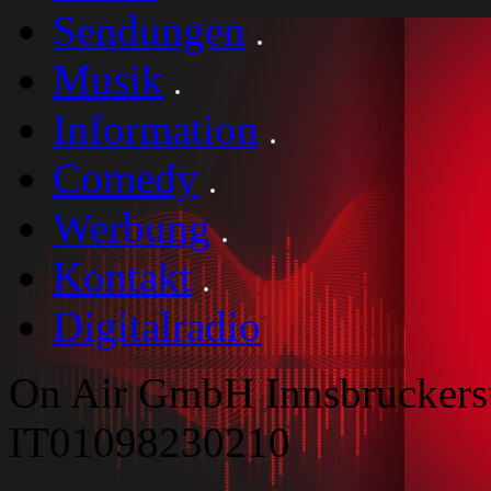
Sendungen
Musik
Information
Comedy
Werbung
Kontakt
Digitalradio
On Air GmbH Innsbruckers
IT01098230210