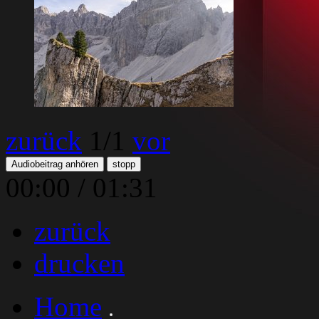
zurück
1
/1
vor
Audiobeitrag anhören
stopp
00:00
/
01:31
zurück
drucken
Home