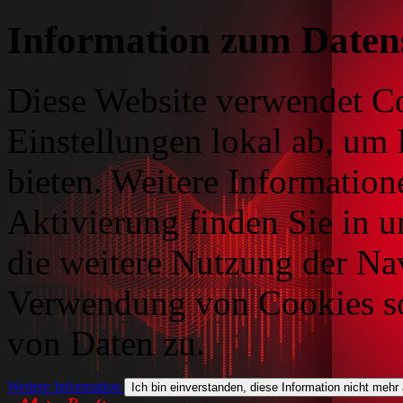
Information zum Daten
Diese Website verwendet Co
Einstellungen lokal ab, um 
bieten. Weitere Information
Aktivierung finden Sie in 
die weitere Nutzung der Na
Verwendung von Cookies so
von Daten zu.
Weitere Information
Ich bin einverstanden, diese Information nicht mehr