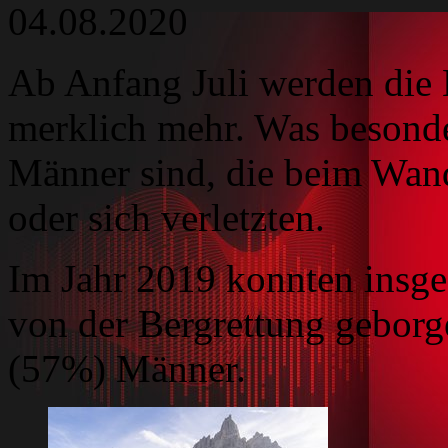
04.08.2020
Ab Anfang Juli werden die 
merklich mehr. Was besonders
Männer sind, die beim Wan
oder sich verletzten.
Im Jahr 2019 konnten insg
von der Bergrettung gebor
(57%) Männer.