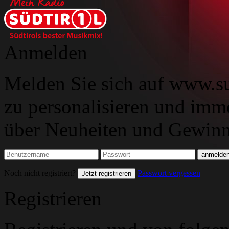
Anmelden
Melden Sie sich auf www.su
zu personalisieren und imm
über Neuheiten und Gewinns
Noch nicht registriert?
Passwort vergessen
Jetzt registrieren
Registrieren