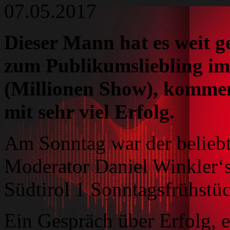
07.05.2017
Dieser Mann hat es weit g
zum Publikumsliebling im
(Millionen Show), kommen
mit sehr viel Erfolg.
Am Sonntag war der beliebt
Moderator Daniel Winkler‘
Südtirol 1 Sonntagsfrühstüc
Ein Gespräch über Erfolg, e