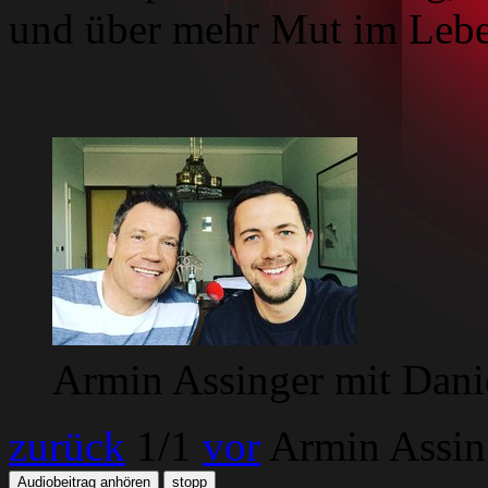
und über mehr Mut im Lebe
Armin Assinger mit Dani
zurück
1
/1
vor
Armin Assin
Audiobeitrag anhören
stopp