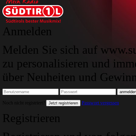
Anmelden
Melden Sie sich auf www.su
zu personalisieren und imm
über Neuheiten und Gewinns
Noch nicht registriert?
Passwort vergessen
Jetzt registrieren
Registrieren