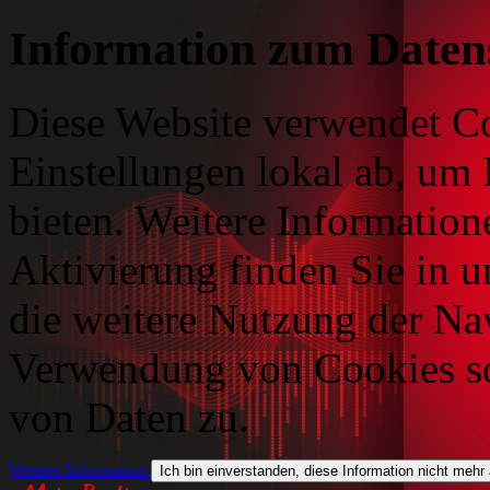
Information zum Daten
Diese Website verwendet Co
Einstellungen lokal ab, um 
bieten. Weitere Information
Aktivierung finden Sie in 
die weitere Nutzung der Na
Verwendung von Cookies so
von Daten zu.
Weitere Information
Ich bin einverstanden, diese Information nicht mehr