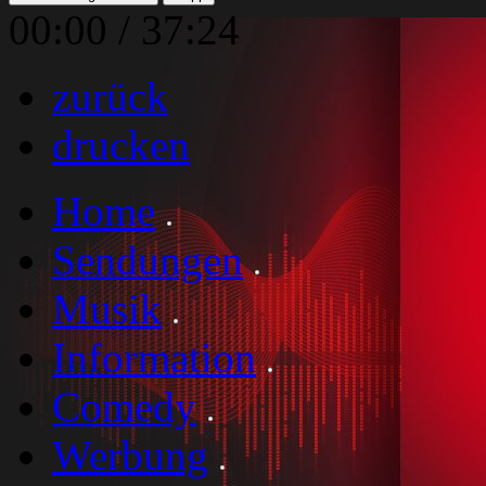
00:00
/
37:24
zurück
drucken
Home
Sendungen
Musik
Information
Comedy
Werbung