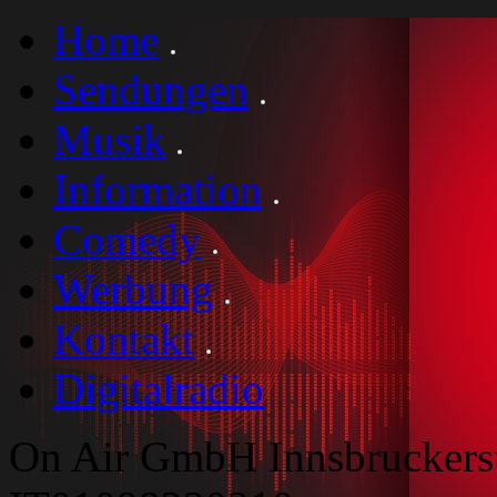
Home
Sendungen
Musik
Information
Comedy
Werbung
Kontakt
Digitalradio
On Air GmbH Innsbruckers