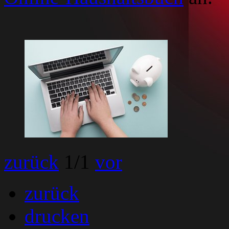
zurück
1
/1
vor
zurück
drucken