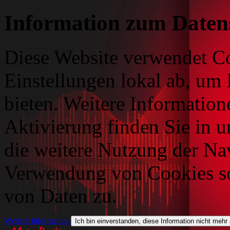
Information zum Daten
Diese Website verwendet Co
Einstellungen lokal ab, um 
bieten. Weitere Information
Aktivierung finden Sie in 
die weitere Nutzung der Na
Verwendung von Cookies so
von Daten zu.
Weitere Information
Ich bin einverstanden, diese Information nicht mehr