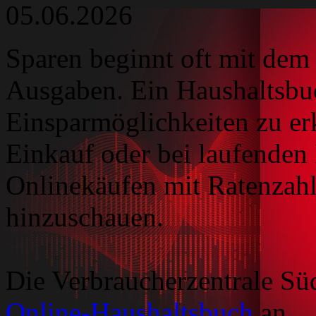
05.06.2026
Sparen beginnt oft mit dem
Ausgaben. Ein Haushaltsbuc
Einsparmöglichkeiten zu er
Einkauf oder bei laufenden
Onlinekäufen mit Ratenzahl
hinzuschauen.
Die Verbraucherzentrale Südt
Online-Haushaltsbuch
an.