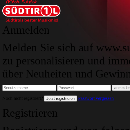
Anmelden
Melden Sie sich auf www.su
zu personalisieren und imm
über Neuheiten und Gewinns
Noch nicht registriert?
Passwort vergessen
Jetzt registrieren
Registrieren