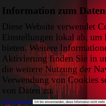
Information zum Daten
Diese Website verwendet Co
Einstellungen lokal ab, um 
bieten. Weitere Information
Aktivierung finden Sie in 
die weitere Nutzung der Na
Verwendung von Cookies so
von Daten zu.
Weitere Information
Ich bin einverstanden, diese Information nicht mehr