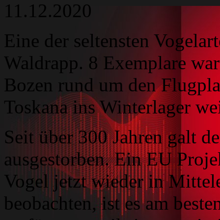
11.12.2020
Eine der seltensten Vogelart
Waldrapp. 8 Exemplare war
Bozen rund um den Flugpla
Toskana ins Winterlager wei
Seit über 300 Jahren galt de
ausgestorben. Ein EU Proje
Vogel jetzt wieder in Mittel
beobachten, ist es am beste