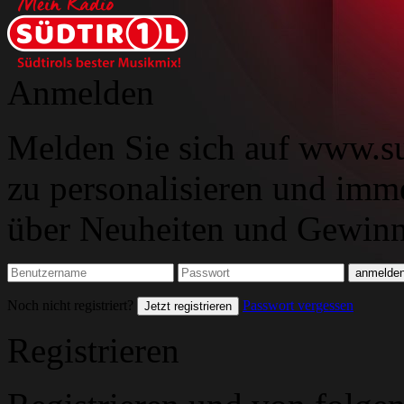
Anmelden
Melden Sie sich auf www.su
zu personalisieren und imm
über Neuheiten und Gewinns
Noch nicht registriert?
Passwort vergessen
Jetzt registrieren
Registrieren