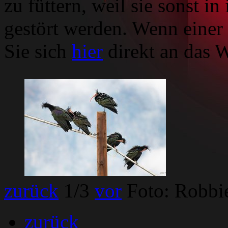
zu füttern, weil sie sonst i
gestört werden. Wenn einer 
Sie sich
hier
direkt an das 
Foto: Robbie Weger
zurück
1
/3
vor
Foto: Robbi
zurück