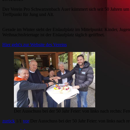
Der Verein Pro Schwarzenbach Auer kümmert sich seit 50 Jahren um di
Treffpunkt für Jung und Alt.
Gerade im Winter steht der Eislaufplatz im Mittelpunkt: Kinder, Jug
Weihnachtsfeiertage ist der Eislaufplatz täglich geöffnet.
Hier geht's zur Website des Vereins
Der Ausschuss bei der 50 Jahr Feier: von links nach rechts: Fe
zurück
1
/1
vor
Der Ausschuss bei der 50 Jahr Feier: von links nach r