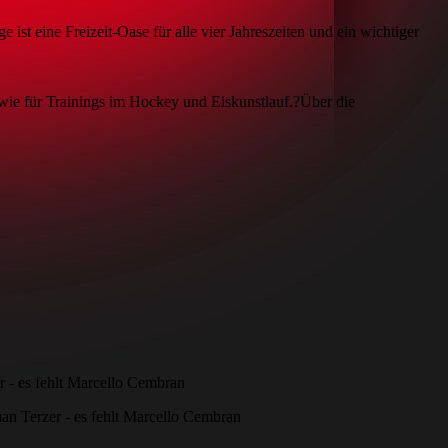
t eine Freizeit-Oase für alle vier Jahreszeiten und ein wichtiger
owie für Trainings im Hockey und Eiskunstlauf.?Über die
er - es fehlt Marcello Cembran
man Terzer - es fehlt Marcello Cembran