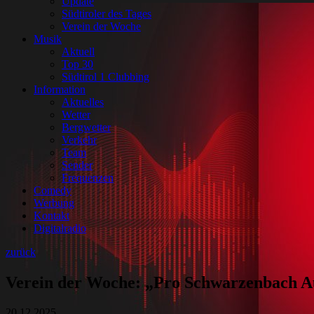
Update
Südtiroler des Tages
Verein der Woche
Musik
Aktuell
Top 30
Südtirol 1 Clubbing
Information
Aktuelles
Wetter
Bergwetter
Verkehr
Team
Sender
Frequenzen
Comedy
Werbung
Kontakt
Digitalradio
zurück
Verein der Woche: „Pro Schwarzenbach A
20.12.2025