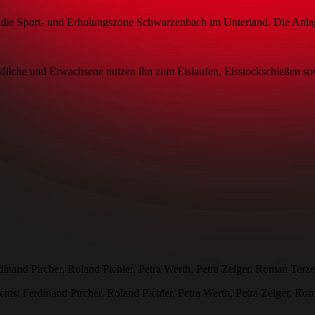
e Sport- und Erholungszone Schwarzenbach im Unterland. Die Anlage is
endliche und Erwachsene nutzen ihn zum Eislaufen, Eisstockschießen s
rdinand Pircher, Roland Pichler, Petra Werth, Petra Zelger, Roman Terz
echts: Ferdinand Pircher, Roland Pichler, Petra Werth, Petra Zelger, Ro