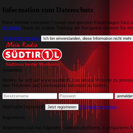
Information zum Datenschutz
Diese Website verwendet Cookies und speichert Einstellungen lokal a
Richtlinie
Durch die weitere Nutzung der Navigation stimmen Sie de
Weitere Information
Ich bin einverstanden, diese Information nicht mehr
Anmelden
Melden Sie sich auf www.suedtirol1.it an um die Webseite zu persona
über Neuheiten und Gewinnspiele informiert zu bleiben.
Noch nicht registriert?
Passwort vergessen
Jetzt registrieren
Registrieren
Registrieren und von folgenden Vorteilen profitieren. Konfigurieren S