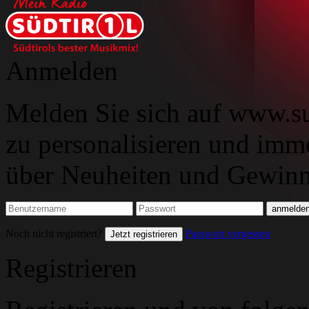
Anmelden
Melden Sie sich auf www.su
zu personalisieren und imm
über Neuheiten und Gewinns
Noch nicht registriert?
Passwort vergessen
Jetzt registrieren
Registrieren