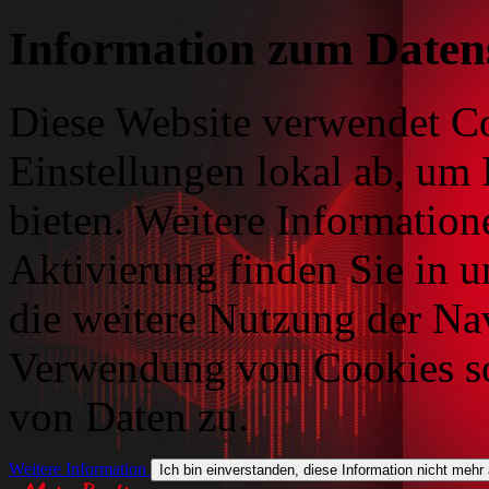
Information zum Daten
Diese Website verwendet Co
Einstellungen lokal ab, um 
bieten. Weitere Information
Aktivierung finden Sie in 
die weitere Nutzung der Na
Verwendung von Cookies so
von Daten zu.
Weitere Information
Ich bin einverstanden, diese Information nicht mehr