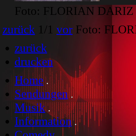
Foto: FLORIAN DARIZ
zurück
1
/1
vor
Foto: FLO
zurück
drucken
Home
Sendungen
Musik
Information
Comedy