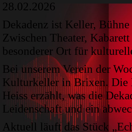
28.02.2026
Dekadenz ist Keller, Bühne
Zwischen Theater, Kabarett 
besonderer Ort für kulture
Bei unserem Verein der Woc
Kulturkeller in Brixen. Die
Heiss erzählt, was die Dek
Leidenschaft und ein abwe
Aktuell läuft das Stück „Ec