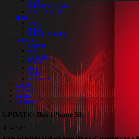
Update
Südtiroler des Tages
Verein der Woche
Musik
Aktuell
Top 30
Südtirol 1 Clubbing
Information
Aktuelles
Wetter
Bergwetter
Verkehr
Team
Sender
Frequenzen
Comedy
Werbung
Kontakt
Digitalradio
UPDATE: Das IPhone SE
30.04.2020
Apple hat jetzt im April sein neues IPhone SE vorgestellt und w