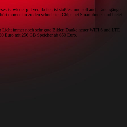
s ist wieder gut verarbeitet, ist stoßfest und soll auch Tauchgänge
hört momentan zu den schnellsten Chips bei Smartphones und bietet
g Licht immer noch sehr gute Bilder. Danke neuer WIFI 6 und LTE
480 Euro mit 256 GB Speicher ab 650 Euro.