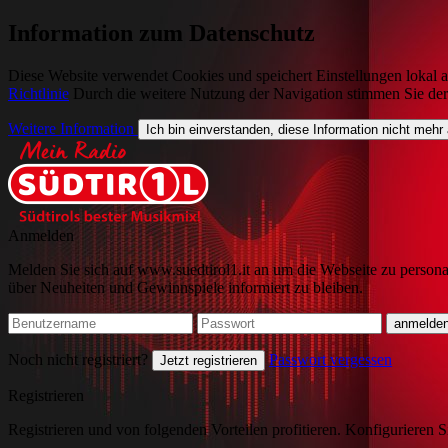
Information zum Datenschutz
Diese Website verwendet Cookies und speichert Einstellungen lokal a
Richtlinie
Durch die weitere Nutzung der Navigation stimmen Sie de
Weitere Information
Ich bin einverstanden, diese Information nicht mehr
Anmelden
Melden Sie sich auf www.suedtirol1.it an um die Webseite zu persona
über Neuheiten und Gewinnspiele informiert zu bleiben.
Noch nicht registriert?
Passwort vergessen
Jetzt registrieren
Registrieren
Registrieren und von folgenden Vorteilen profitieren. Konfigurieren S