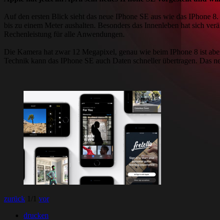
Auf den ersten Blick sieht das neue IPhone SE aus wie das IPhone 8. 
bis zu einem Meter aushalten. Besonders das Innenleben hat sich ve
Rechenleistung für alle Anwendungen.
Die Kamera hat zwar 12 Megapixel, genau wie beim IPhone 8 ist abe
Technik kann das IPhone SE auch Daten schneller übertragen. Das 
zurück
1
/1
vor
drucken