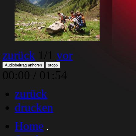
zurück
1
/1
vor
Audiobeitrag anhören
stopp
00:00
/
01:54
zurück
drucken
Home