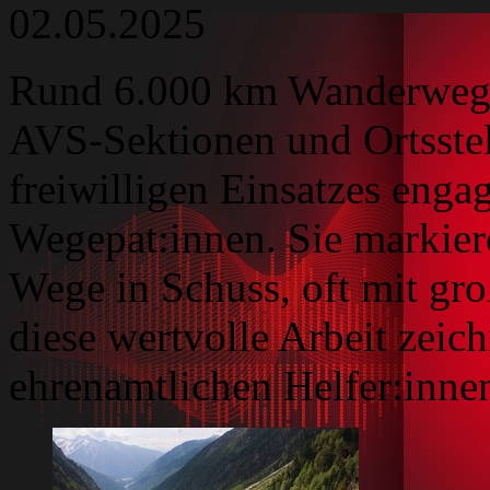
02.05.2025
Rund 6.000 km Wanderwege
AVS-Sektionen und Ortsstel
freiwilligen Einsatzes enga
Wegepat:innen. Sie markiere
Wege in Schuss, oft mit gr
diese wertvolle Arbeit zeich
ehrenamtlichen Helfer:inne