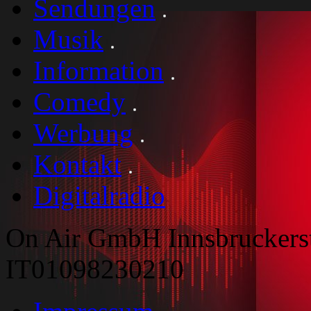
Sendungen
Musik
Information
Comedy
Werbung
Kontakt
Digitalradio
On Air GmbH Innsbruckers
IT01098230210