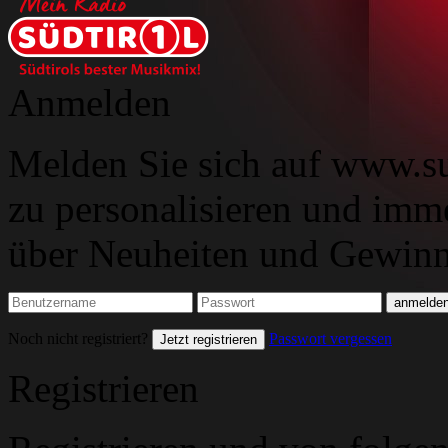
Anmelden
Melden Sie sich auf www.su
zu personalisieren und imm
über Neuheiten und Gewinns
Noch nicht registriert?
Passwort vergessen
Jetzt registrieren
Registrieren