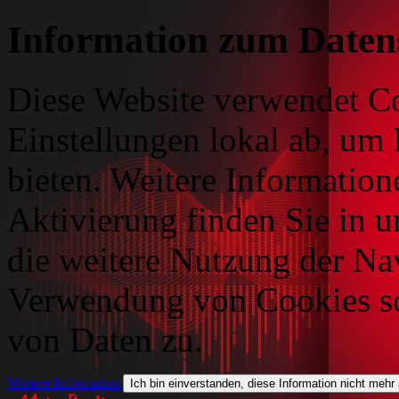
Information zum Daten
Diese Website verwendet Co
Einstellungen lokal ab, um 
bieten. Weitere Information
Aktivierung finden Sie in 
die weitere Nutzung der Na
Verwendung von Cookies so
von Daten zu.
Weitere Information
Ich bin einverstanden, diese Information nicht mehr