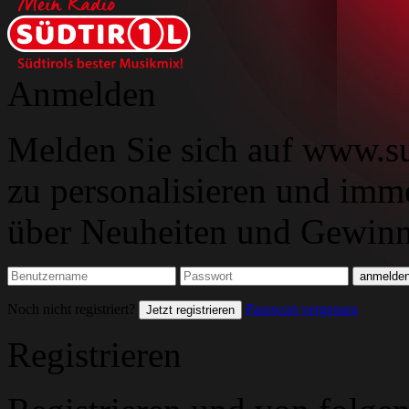
Anmelden
Melden Sie sich auf www.su
zu personalisieren und imm
über Neuheiten und Gewinns
Noch nicht registriert?
Passwort vergessen
Jetzt registrieren
Registrieren