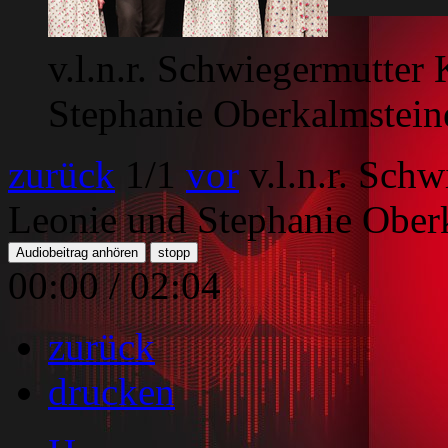
v.l.n.r. Schwiegermutter
Stephanie Oberkalmstein
zurück
1
/1
vor
v.l.n.r. Sch
Leonie und Stephanie Ober
Audiobeitrag anhören
stopp
00:00
/
02:04
zurück
drucken