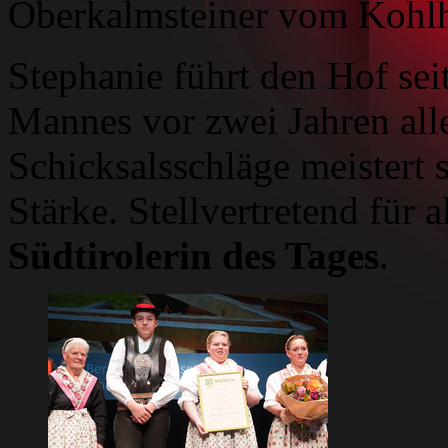
Oberkalmsteiner vom Kohlh
Stephanie führt den Hof sei
Mannes vor zwei Jahren alle
Schicksalsschläge meistert 
Stärke. Stellvertretend für a
Südtirolerin des Tages
.