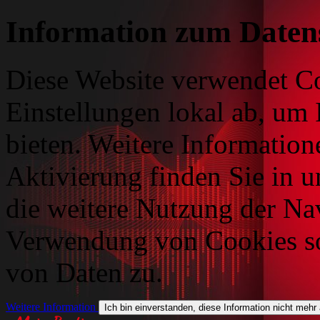
Information zum Daten
Diese Website verwendet Co
Einstellungen lokal ab, um 
bieten. Weitere Information
Aktivierung finden Sie in 
die weitere Nutzung der Na
Verwendung von Cookies so
von Daten zu.
Weitere Information
Ich bin einverstanden, diese Information nicht mehr