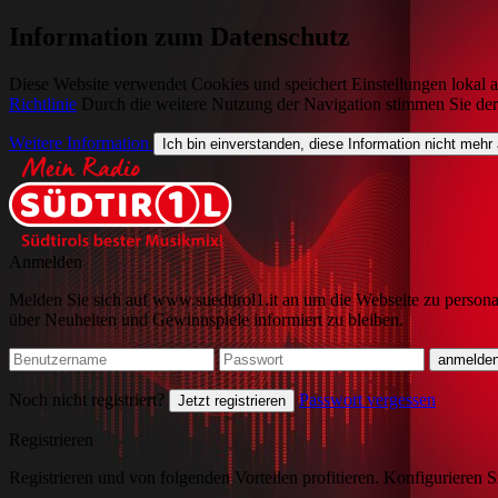
Information zum Datenschutz
Diese Website verwendet Cookies und speichert Einstellungen lokal a
Richtlinie
Durch die weitere Nutzung der Navigation stimmen Sie de
Weitere Information
Ich bin einverstanden, diese Information nicht mehr
Anmelden
Melden Sie sich auf www.suedtirol1.it an um die Webseite zu persona
über Neuheiten und Gewinnspiele informiert zu bleiben.
Noch nicht registriert?
Passwort vergessen
Jetzt registrieren
Registrieren
Registrieren und von folgenden Vorteilen profitieren. Konfigurieren S