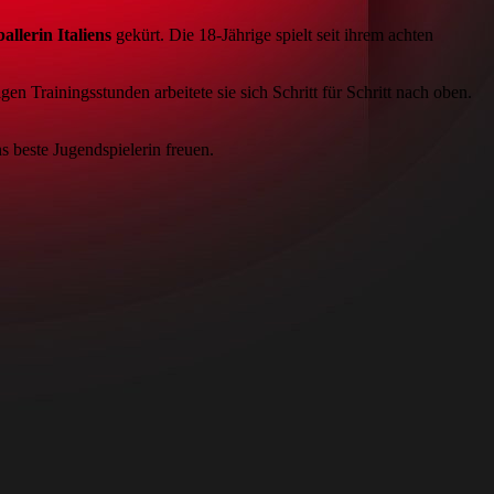
llerin Italiens
gekürt. Die 18-Jährige spielt seit ihrem achten
en Trainingsstunden arbeitete sie sich Schritt für Schritt nach oben.
s beste Jugendspielerin freuen.