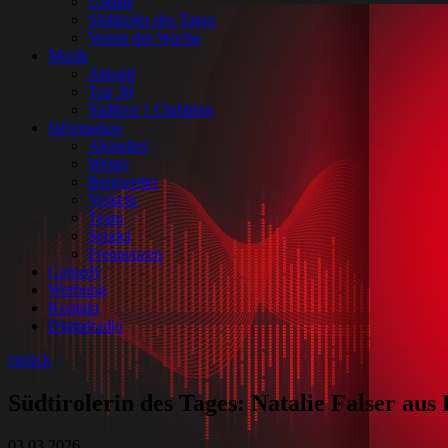
Update
Südtiroler des Tages
Verein der Woche
Musik
Aktuell
Top 30
Südtirol 1 Clubbing
Information
Aktuelles
Wetter
Bergwetter
Verkehr
Team
Sender
Frequenzen
Comedy
Werbung
Kontakt
Digitalradio
zurück
Südtirolerin des Tages: Natalie Falser aus
03.03.2026