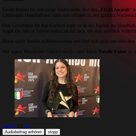
Große Bühne für eine junge Südtirolerin: Bei den „
FIGH Awards
“ i
Lebensjahr Handball und zählt nun offiziell zu den größten Nachwu
Den Grundstein für ihre Karriere legte sie in der Jugend der Handball-
Sogar ein Jahr in Salerno nahm sie auf sich, um sich sportlich weiter
Heute spielt Natalie in Mezzocorona und darf sich nicht nur über den 
Wir sagen: Herzlichen Glückwunsch – und küren
Natalie Falser
zu 
zurück
1
/1
vor
Audiobeitrag anhören
stopp