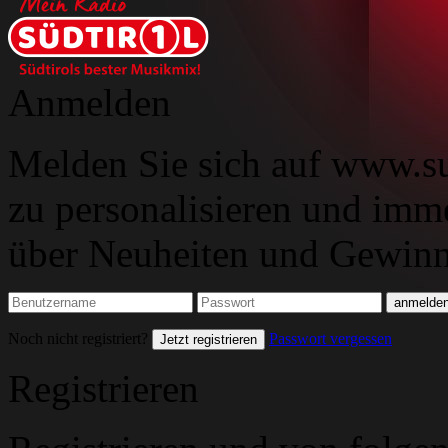
Anmelden
Melden Sie sich auf www.su
zu personalisieren und imm
über Neuheiten und Gewinns
Noch nicht registriert?
Passwort vergessen
Jetzt registrieren
Registrieren