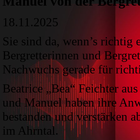
Manuel von der Bergre
18.11.2025
Sie sind da, wenn’s richtig 
Bergretterinnen und Bergret
Nachwuchs gerade für richt
Beatrice „Bea“ Feichter aus
und Manuel haben ihre Anwä
bestanden und verstärken a
im Ahrntal.