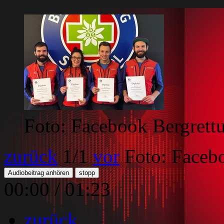
Foto: Facebook Bergrett
zurück
1
/1
vor
Foto: Faceb
Audiobeitrag anhören
stopp
00:00
/
01:23
zurück