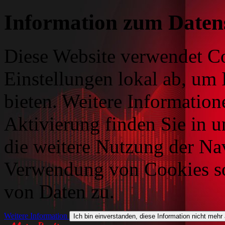
Information zum Daten
Diese Website verwendet Co
Einstellungen lokal ab, um 
bieten. Weitere Information
Aktivierung finden Sie in 
die weitere Nutzung der Na
Verwendung von Cookies so
von Daten zu.
Weitere Information
Ich bin einverstanden, diese Information nicht mehr