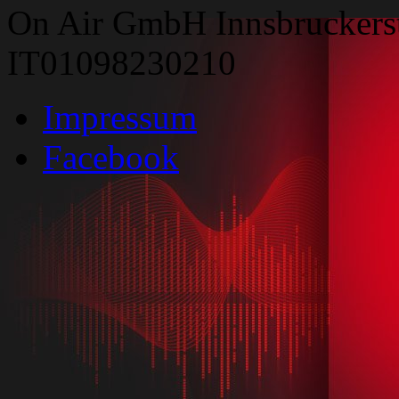
On Air GmbH Innsbruckers
IT01098230210
Impressum
Facebook