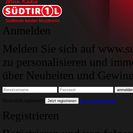
Anmelden
Melden Sie sich auf www.su
zu personalisieren und imm
über Neuheiten und Gewinns
Noch nicht registriert?
Passwort vergessen
Jetzt registrieren
Registrieren