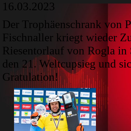
16.03.2023
Der Trophäenschrank von P
Fischnaller kriegt wieder 
Riesentorlauf von Rogla in
den 21. Weltcupsieg und sich
Gratulation!