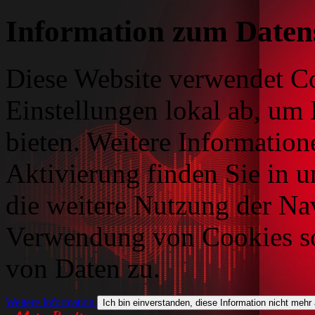
Information zum Daten
Diese Website verwendet Co
Einstellungen lokal ab, um 
bieten. Weitere Information
Aktivierung finden Sie in 
die weitere Nutzung der Na
Verwendung von Cookies so
von Daten zu.
Weitere Information
Ich bin einverstanden, diese Information nicht mehr