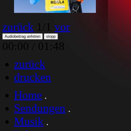
zurück
1
/1
vor
Audiobeitrag anhören
stopp
00:00
/
01:48
zurück
drucken
Home
Sendungen
Musik