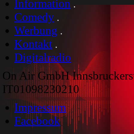
Information
Comedy
Werbung
Kontakt
Digitalradio
On Air GmbH Innsbruckers
IT01098230210
Impressum
Facebook