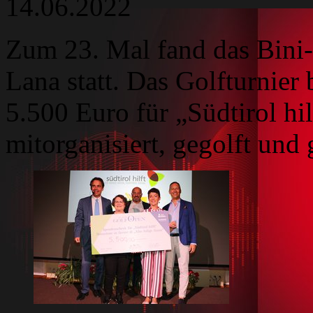
14.06.2022
Zum 23. Mal fand das Bini-
Lana statt. Das Golfturnier
5.500 Euro für „Südtirol hil
mitorganisiert, gegolft und