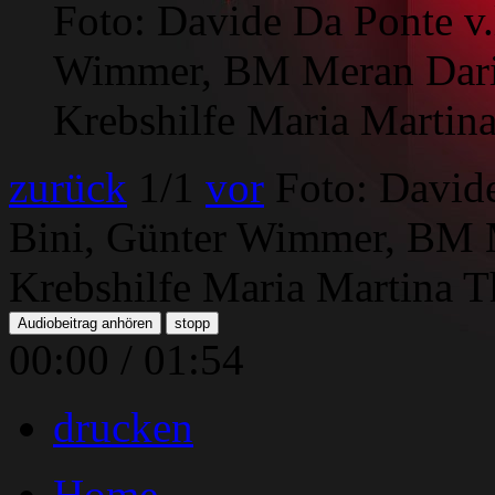
Foto: Davide Da Ponte v.
Wimmer, BM Meran Dari
Krebshilfe Maria Martina
zurück
1
/1
vor
Foto: Davide
Bini, Günter Wimmer, BM 
Krebshilfe Maria Martina T
Audiobeitrag anhören
stopp
00:00
/
01:54
drucken
Home