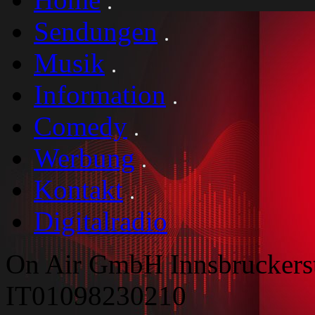
Sendungen
Musik
Information
Comedy
Werbung
Kontakt
Digitalradio
On Air GmbH Innsbruckers
IT01098230210