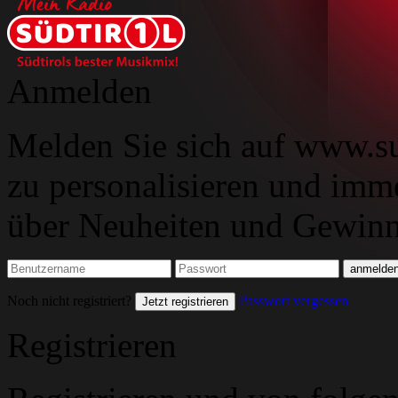
Anmelden
Melden Sie sich auf www.su
zu personalisieren und imm
über Neuheiten und Gewinns
Noch nicht registriert?
Passwort vergessen
Jetzt registrieren
Registrieren