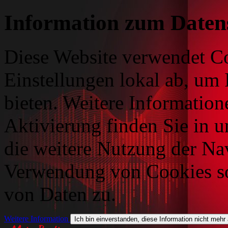
Information zum Daten
Diese Website verwendet Co
Einstellungen lokal ab, um 
bieten. Weitere Information
Aktivierung finden Sie in 
die weitere Nutzung der Na
Verwendung von Cookies so
von Daten zu.
Weitere Information
Ich bin einverstanden, diese Information nicht mehr