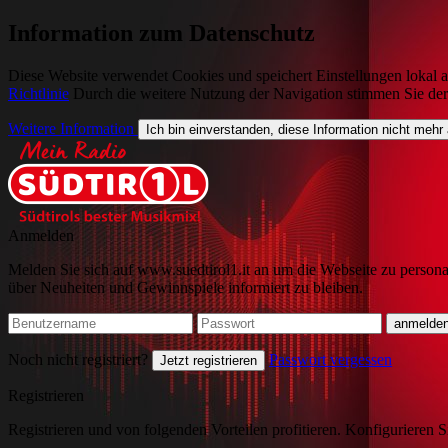
Information zum Datenschutz
Diese Website verwendet Cookies und speichert Einstellungen lokal a
Richtlinie
Durch die weitere Nutzung der Navigation stimmen Sie de
Weitere Information
Ich bin einverstanden, diese Information nicht mehr
Anmelden
Melden Sie sich auf www.suedtirol1.it an um die Webseite zu persona
über Neuheiten und Gewinnspiele informiert zu bleiben.
Noch nicht registriert?
Passwort vergessen
Jetzt registrieren
Registrieren
Registrieren und von folgenden Vorteilen profitieren. Konfigurieren S