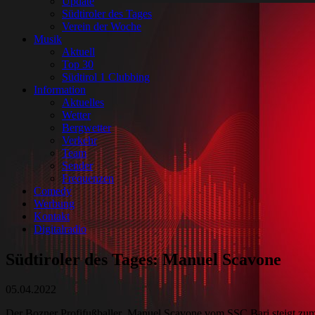
Update
Südtiroler des Tages
Verein der Woche
Musik
Aktuell
Top 30
Südtirol 1 Clubbing
Information
Aktuelles
Wetter
Bergwetter
Verkehr
Team
Sender
Frequenzen
Comedy
Werbung
Kontakt
Digitalradio
Südtiroler des Tages: Manuel Scavone
05.04.2022
Der Bozner Profifußballer Manuel Scavone vom SSC Bari steigt zum 7.