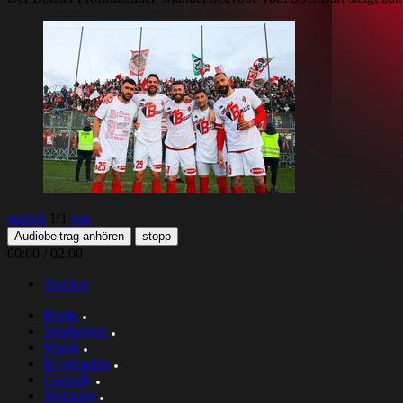
zurück
1
/1
vor
Audiobeitrag anhören
stopp
00:00
/
02:00
drucken
Home
Sendungen
Musik
Information
Comedy
Werbung