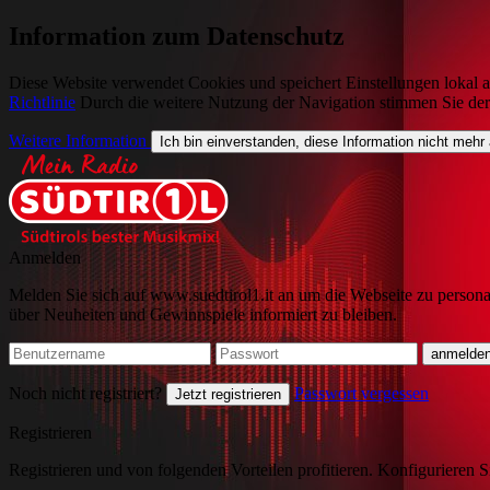
Information zum Datenschutz
Diese Website verwendet Cookies und speichert Einstellungen lokal a
Richtlinie
Durch die weitere Nutzung der Navigation stimmen Sie de
Weitere Information
Ich bin einverstanden, diese Information nicht mehr
Anmelden
Melden Sie sich auf www.suedtirol1.it an um die Webseite zu persona
über Neuheiten und Gewinnspiele informiert zu bleiben.
Noch nicht registriert?
Passwort vergessen
Jetzt registrieren
Registrieren
Registrieren und von folgenden Vorteilen profitieren. Konfigurieren S