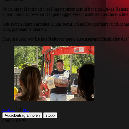
Mit ruhiger Hand und viel Fingerspitzengefühl hat sich Lukas Reiter
einem tonnenschweren Raupenbagger verschiedenste Geschicklichkeit
Seit sieben Jahren arbeitet Lukas beruflich als Baggerfahrer und gena
Burggrafenamts nennen.
Darum küren wir
Lukas Reiterer
heute zu
unserem Südtiroler des 
zurück
1
/1
vor
Audiobeitrag anhören
stopp
00:00
/
01:39