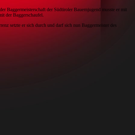
der Baggermeisterschaft der Südtiroler Bauernjugend musste er mit
it der Baggerschaufel.
renz setzte er sich durch und darf sich nun Baggermeister des