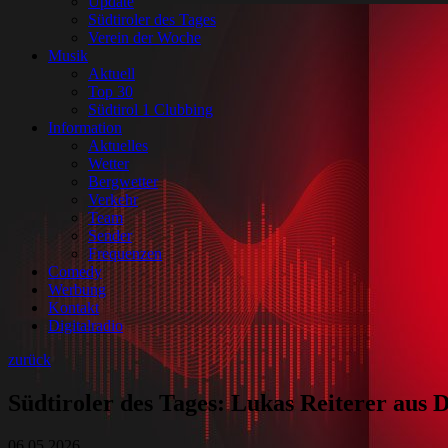
Update
Südtiroler des Tages
Verein der Woche
Musik
Aktuell
Top 30
Südtirol 1 Clubbing
Information
Aktuelles
Wetter
Bergwetter
Verkehr
Team
Sender
Frequenzen
Comedy
Werbung
Kontakt
Digitalradio
zurück
Südtiroler des Tages: Lukas Reiterer aus D
06.05.2026