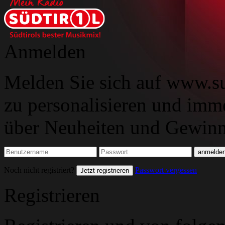
Anmelden
Melden Sie sich auf www.su
zu personalisieren und imm
über Neuheiten und Gewinns
Noch nicht registriert?
Passwort vergessen
Jetzt registrieren
Registrieren