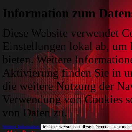
Information zum Daten
Diese Website verwendet Co
Einstellungen lokal ab, um 
bieten. Weitere Information
Aktivierung finden Sie in 
die weitere Nutzung der Na
Verwendung von Cookies so
von Daten zu.
Weitere Information
Ich bin einverstanden, diese Information nicht mehr