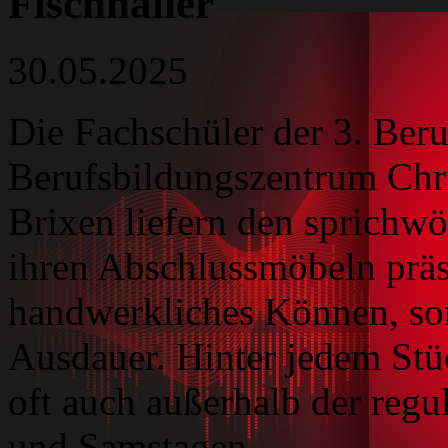
Fischnaller
30.05.2025
Die Fachschüler der 3. Ber
Berufsbildungszentrum Chri
Brixen liefern den sprichwör
ihren Abschlussmöbeln präse
handwerkliches Können, son
Ausdauer. Hinter jedem Stü
oft auch außerhalb der regu
und Samstagen.