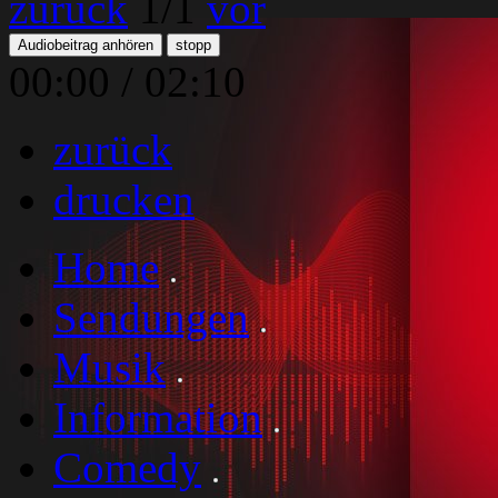
zurück
1
/1
vor
Audiobeitrag anhören
stopp
00:00
/
02:10
zurück
drucken
Home
Sendungen
Musik
Information
Comedy