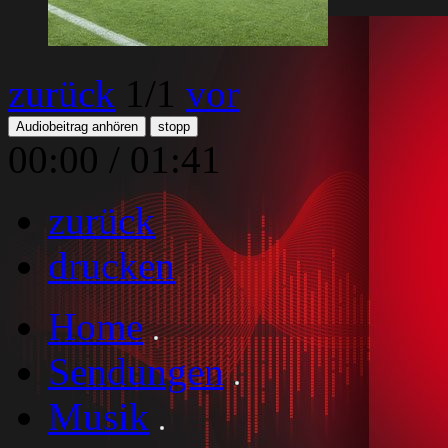
zurück
1
/1
vor
Audiobeitrag anhören
stopp
00:00
/
01:41
zurück
drucken
Home
Sendungen
Musik