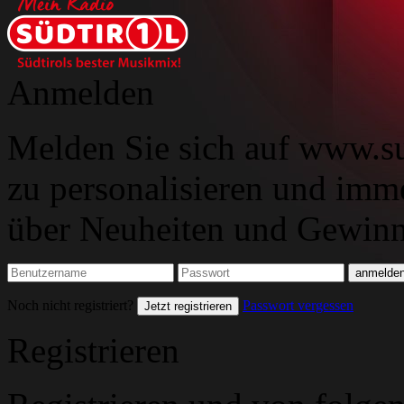
Anmelden
Melden Sie sich auf www.su
zu personalisieren und imm
über Neuheiten und Gewinns
Noch nicht registriert?
Passwort vergessen
Jetzt registrieren
Registrieren