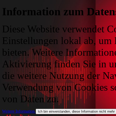
Information zum Daten
Diese Website verwendet Co
Einstellungen lokal ab, um 
bieten. Weitere Information
Aktivierung finden Sie in 
die weitere Nutzung der Na
Verwendung von Cookies so
von Daten zu.
Weitere Information
Ich bin einverstanden, diese Information nicht mehr