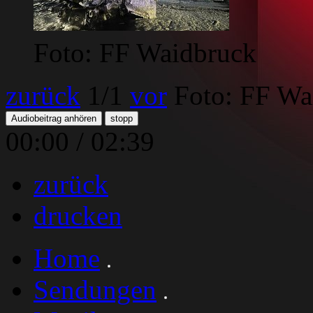
Foto: FF Waidbruck
zurück
1
/1
vor
Foto: FF Wa
Audiobeitrag anhören
stopp
00:00
/
02:39
zurück
drucken
Home
Sendungen