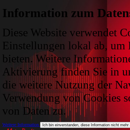
Information zum Daten
Diese Website verwendet Co
Einstellungen lokal ab, um 
bieten. Weitere Information
Aktivierung finden Sie in 
die weitere Nutzung der Na
Verwendung von Cookies so
von Daten zu.
Weitere Information
Ich bin einverstanden, diese Information nicht mehr