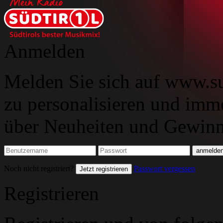
Anmelden
Melden Sie sich auf www.su
zu personalisieren und imm
über Neuheiten und Gewinns
Noch nicht registriert?
Passwort vergessen
Jetzt registrieren
Registrieren