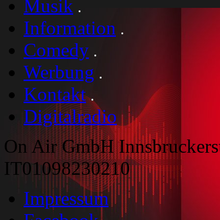
Musik
Information
Comedy
Werbung
Kontakt
Digitalradio
On Air GmbH Innsbruckers
IT01098230210
Impressum