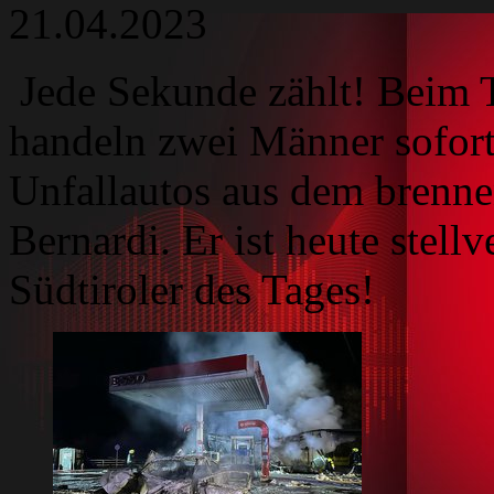
21.04.2023
Jede Sekunde zählt! Beim 
handeln zwei Männer sofort
Unfallautos aus dem brenne
Bernardi. Er ist heute stellv
Südtiroler des Tages!