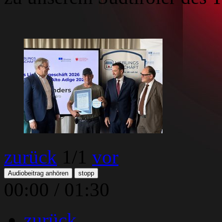
zurück
1
/1
vor
Audiobeitrag anhören
stopp
00:00
/
01:30
zurück