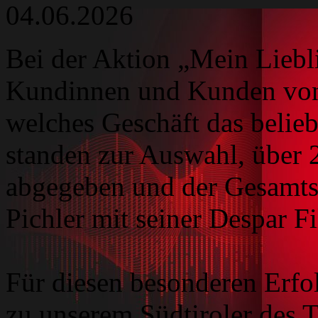
04.06.2026
Bei der Aktion „Mein Lieb
Kundinnen und Kunden von
welches Geschäft das beliebt
standen zur Auswahl, über
abgegeben und der Gesamtsi
Pichler mit seiner Despar Fil
Für diesen besonderen Erfo
zu unserem Südtiroler des T