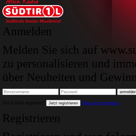
Anmelden
Melden Sie sich auf www.su
zu personalisieren und imm
über Neuheiten und Gewinns
Noch nicht registriert?
Passwort vergessen
Jetzt registrieren
Registrieren