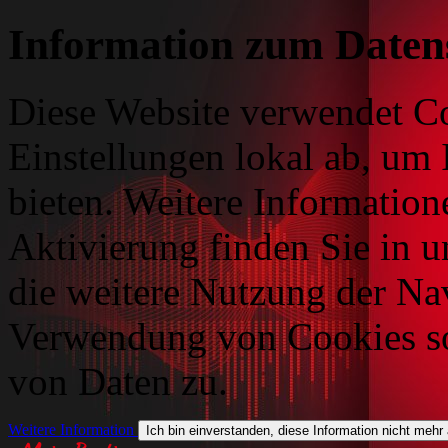
Information zum Daten
Diese Website verwendet Co
Einstellungen lokal ab, um 
bieten. Weitere Information
Aktivierung finden Sie in 
die weitere Nutzung der Na
Verwendung von Cookies so
von Daten zu.
Weitere Information
Ich bin einverstanden, diese Information nicht mehr