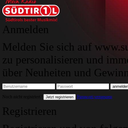
Anmelden
Melden Sie sich auf www.su
zu personalisieren und imm
über Neuheiten und Gewinns
Noch nicht registriert?
Passwort vergessen
Jetzt registrieren
Registrieren