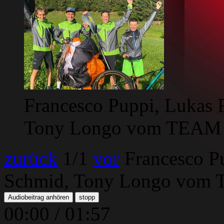
Francesco Puppi, Lukas R
Tony Longo vom TEAM
zurück
1
/1
vor
Francesco Pu
Schmid, Tony Longo vom
Audiobeitrag anhören
stopp
00:00
/
01:57