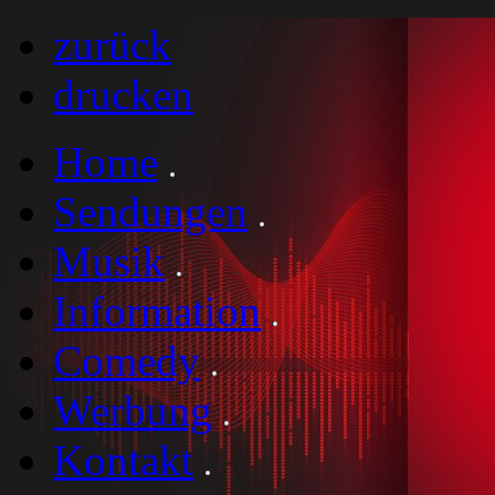
zurück
drucken
Home
Sendungen
Musik
Information
Comedy
Werbung
Kontakt