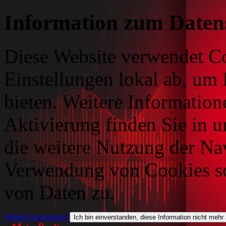
Information zum Daten
Diese Website verwendet Co
Einstellungen lokal ab, um 
bieten. Weitere Information
Aktivierung finden Sie in 
die weitere Nutzung der Na
Verwendung von Cookies so
von Daten zu.
Weitere Information
Ich bin einverstanden, diese Information nicht mehr