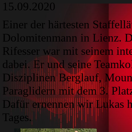
15.09.2020
Einer der härtesten Staffell
Dolomitenmann in Lienz. D
Rifesser war mit seinem in
dabei. Er und seine Teamkol
Disziplinen Berglauf, Moun
Paraglidern mit dem 3. Plat
Dafür ernennen wir Lukas h
Tages.