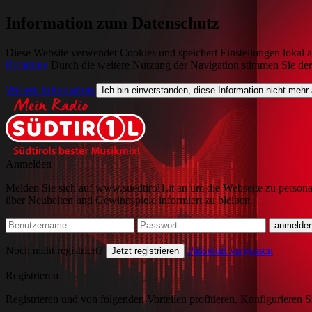
Information zum Datenschutz
Diese Website verwendet Cookies und speichert Einstellungen lokal a
Richtlinie
Durch die weitere Nutzung der Navigation stimmen Sie de
Weitere Information
Ich bin einverstanden, diese Information nicht mehr
Anmelden
Melden Sie sich auf www.suedtirol1.it an um die Webseite zu persona
über Neuheiten und Gewinnspiele informiert zu bleiben.
Noch nicht registriert?
Passwort vergessen
Jetzt registrieren
Registrieren
Registrieren und von folgenden Vorteilen profitieren. Konfigurieren S