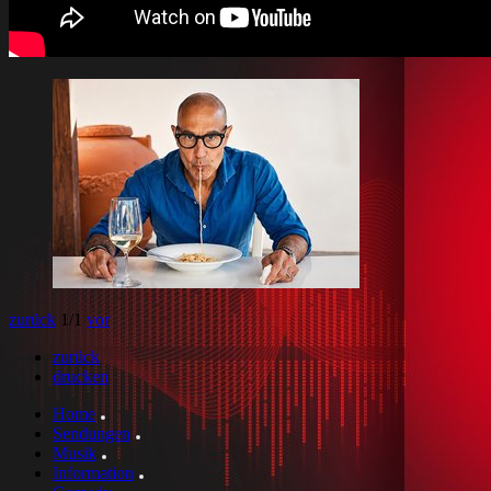
zurück
1
/1
vor
zurück
drucken
Home
Sendungen
Musik
Information