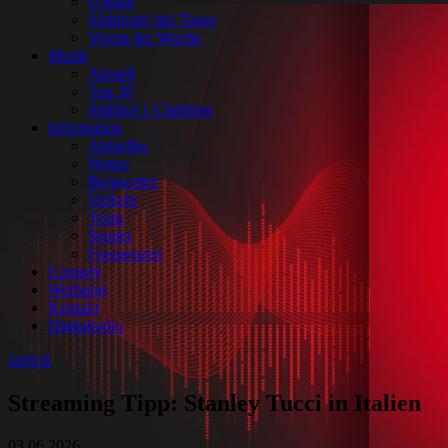
Update
Südtiroler des Tages
Verein der Woche
Musik
Aktuell
Top 30
Südtirol 1 Clubbing
Information
Aktuelles
Wetter
Bergwetter
Verkehr
Team
Sender
Frequenzen
Comedy
Werbung
Kontakt
Digitalradio
zurück
Streaming Tipp: Stanley Tucci in Italien
03.06.2026