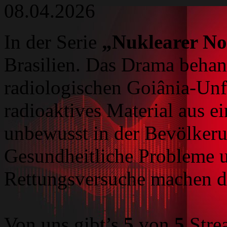
08.04.2026
In der Serie
„Nuklearer Not
Brasilien. Das Drama behan
radiologischen Goiânia-Unf
radioaktives Material aus 
unbewusst in der Bevölkeru
Gesundheitliche Probleme u
Rettungsversuche machen d
Von uns gibt’s
5
von
5
Stre