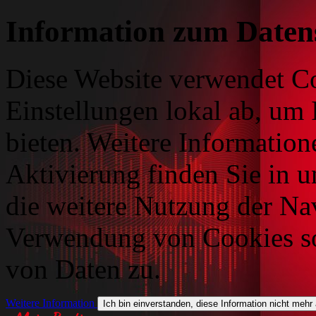
Information zum Daten
Diese Website verwendet Co
Einstellungen lokal ab, um 
bieten. Weitere Information
Aktivierung finden Sie in 
die weitere Nutzung der Na
Verwendung von Cookies so
von Daten zu.
Weitere Information
Ich bin einverstanden, diese Information nicht mehr