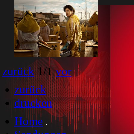
zurück
1
/1
vor
zurück
drucken
Home