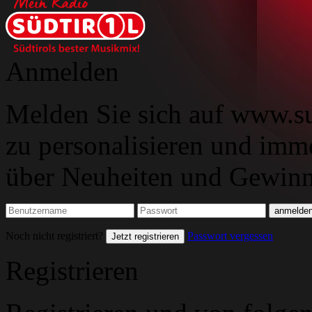
Anmelden
Melden Sie sich auf www.su
zu personalisieren und imm
über Neuheiten und Gewinns
Noch nicht registriert?
Passwort vergessen
Jetzt registrieren
Registrieren