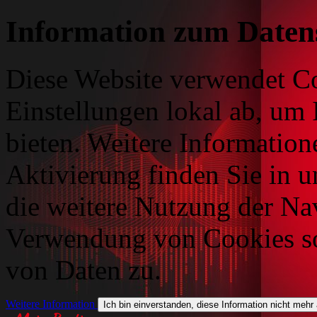
Information zum Daten
Diese Website verwendet Co
Einstellungen lokal ab, um 
bieten. Weitere Information
Aktivierung finden Sie in 
die weitere Nutzung der Na
Verwendung von Cookies so
von Daten zu.
Weitere Information
Ich bin einverstanden, diese Information nicht mehr