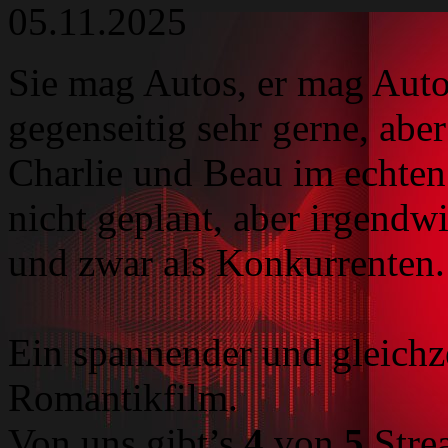
05.11.2025
Sie mag Autos, er mag Auto
gegenseitig sehr gerne, aber
Charlie und Beau im echten 
nicht geplant, aber irgendwi
und zwar als Konkurrenten
Ein spannender und gleichze
Romantikfilm.
Von uns gibt’s
4
von
5
Stre