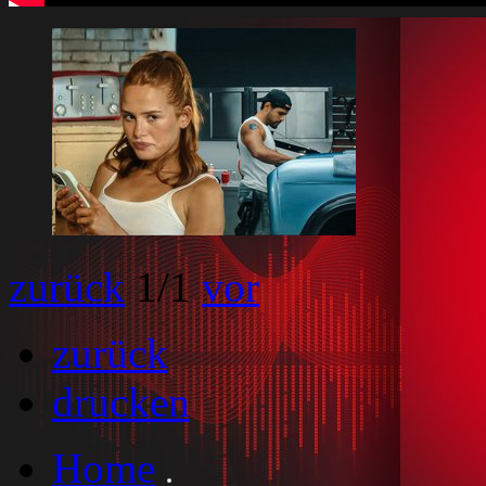
zurück
1
/1
vor
zurück
drucken
Home