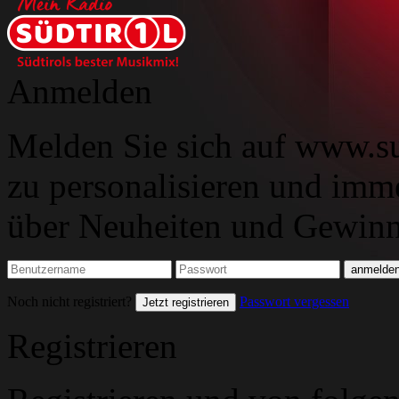
Anmelden
Melden Sie sich auf www.su
zu personalisieren und imm
über Neuheiten und Gewinns
Noch nicht registriert?
Passwort vergessen
Jetzt registrieren
Registrieren