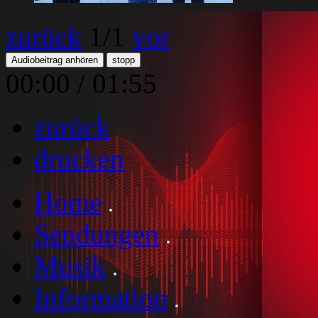
zurück
1
/1
vor
Audiobeitrag anhören
stopp
00:00
/
01:55
zurück
drucken
Home
Sendungen
Musik
Information