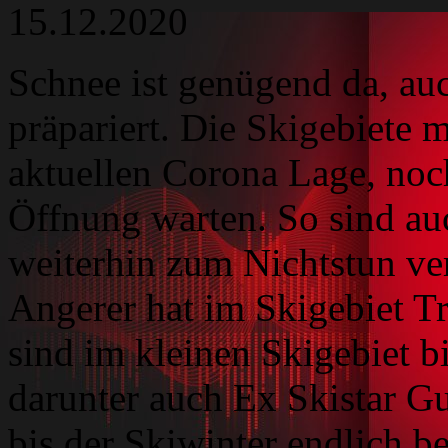
15.12.2020
Schnee ist genügend da, au
präpariert. Die Skigebiete 
aktuellen Corona Lage, noc
Öffnung warten. So sind au
weiterhin zum Nichtstun v
Angerer hat im Skigebiet Tr
sind im kleinen Skigebiet bi
darunter auch Ex Skistar Gu
bis der Skiwinter endlich b