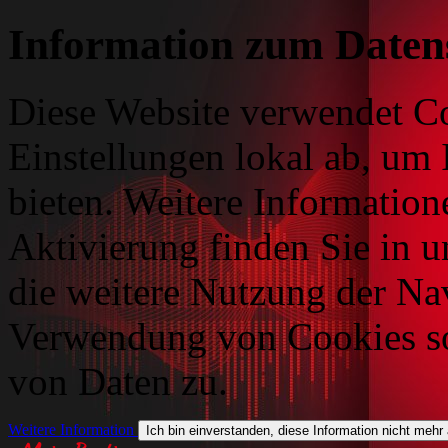
Information zum Daten
Diese Website verwendet Co
Einstellungen lokal ab, um 
bieten. Weitere Information
Aktivierung finden Sie in 
die weitere Nutzung der Na
Verwendung von Cookies so
von Daten zu.
Weitere Information
Ich bin einverstanden, diese Information nicht mehr