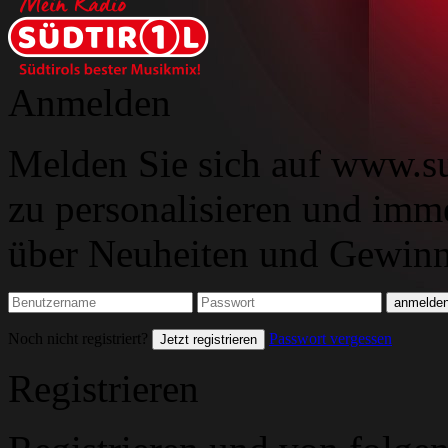
Anmelden
Melden Sie sich auf www.su
zu personalisieren und imm
über Neuheiten und Gewinns
Noch nicht registriert?
Passwort vergessen
Jetzt registrieren
Registrieren