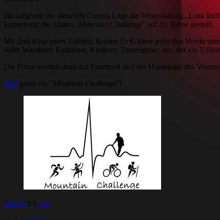
Da aufgrund der aktuellen Corona Lage die Veranstaltung „Lana läuf
kurzerhand die Aktion „Mountain Challenge" auf die Beine gestellt.
Mit dem Kauf eines T-Shirts, Kosten 15 €, kann jeder den Verein unte
Jeder Wanderer, Radfahrer, Kletterer, Tourengeher etc., der ein T-Shi
Die Fotos werden dann auf Facebook und der Homepage des Vereins 
Hier
gehts zur "Mountain Challenge"!
zurück
1
/1
vor