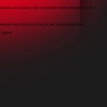
inderherz auf nächstes Jahr verschoben werden mussten, wurde
öhenmeter und schickt ein Foto an den Verein Kinderherz.
 zugute.