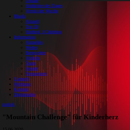
Update
Südtiroler des Tages
Verein der Woche
Musik
Aktuell
Top 30
Südtirol 1 Clubbing
Information
Aktuelles
Wetter
Bergwetter
Verkehr
Team
Sender
Frequenzen
Comedy
Werbung
Kontakt
Digitalradio
zurück
"Mountain Challenge" für Kinderherz
15.06.2020