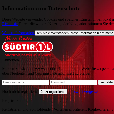
Information zum Datenschutz
Diese Website verwendet Cookies und speichert Einstellungen lokal a
Richtlinie
Durch die weitere Nutzung der Navigation stimmen Sie de
Weitere Information
Ich bin einverstanden, diese Information nicht mehr
Anmelden
Melden Sie sich auf www.suedtirol1.it an um die Webseite zu persona
über Neuheiten und Gewinnspiele informiert zu bleiben.
Noch nicht registriert?
Passwort vergessen
Jetzt registrieren
Registrieren
Registrieren und von folgenden Vorteilen profitieren. Konfigurieren S