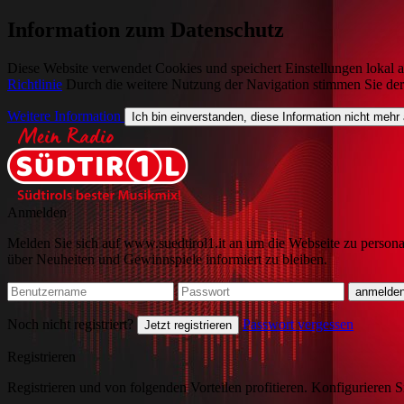
Information zum Datenschutz
Diese Website verwendet Cookies und speichert Einstellungen lokal a
Richtlinie
Durch die weitere Nutzung der Navigation stimmen Sie de
Weitere Information
Ich bin einverstanden, diese Information nicht mehr
Anmelden
Melden Sie sich auf www.suedtirol1.it an um die Webseite zu persona
über Neuheiten und Gewinnspiele informiert zu bleiben.
Noch nicht registriert?
Passwort vergessen
Jetzt registrieren
Registrieren
Registrieren und von folgenden Vorteilen profitieren. Konfigurieren S