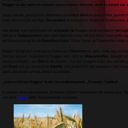
Roggen ist das wohl am meisten unterschätzte Getreide, denn es strotzt nur so
Diese robuste, genügsame Getreideart ist einfach
ideal
für unser Klima, gedeiht 
unter anderem ein wichtiger
Bestandteil
verschiedener Südtiroler Brotklassiker, 
Der dunkle, vom Geschmack her
aromatische
Roggen ist hervorragend
verträgl
Gehalt an
Ballaststoffen
unter allen Getreidesorten mit und diese Faserstoffe r
die Grundnahrung für die
Darmflora
bilden. Diese Dichte an Faserstoffen sorgt
Roggen bringt auch eine ganze Reihe von
Vitaminen
mit, allen voran das wicht
machen können. Außerdem ist Roggen sehr reich an
Mineralstoffen
, darunter i
ebenso enthalten, wie
Zink
für die Abwehr. Und was Roggen sogar den meisten a
viel
Eisen
und gut verdauliche
Eiweiße
und ist damit für alle Vegetarier und Vega
Darm, der diesen anregt, besser zu arbeiten.
„Unterschätzter Roggen“ in der Gesundheitspraxis „G’sundes Südtirol“.
In unserer Gesundheitspraxis „G’sundes Südtirol“ bekommen Sie wöchentlich Ti
uns auch
mailen
(bitte Telefonnummer angeben).