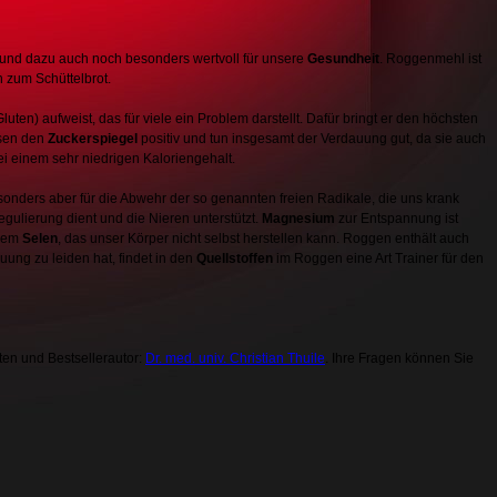
und dazu auch noch besonders wertvoll für unsere
Gesundheit
. Roggenmehl ist
n zum Schüttelbrot.
luten) aufweist, das für viele ein Problem darstellt. Dafür bringt er den höchsten
ssen den
Zuckerspiegel
positiv und tun insgesamt der Verdauung gut, da sie auch
i einem sehr niedrigen Kaloriengehalt.
sonders aber für die Abwehr der so genannten freien Radikale, die uns krank
egulierung dient und die Nieren unterstützt.
Magnesium
zur Entspannung ist
igem
Selen
, das unser Körper nicht selbst herstellen kann. Roggen enthält auch
uung zu leiden hat, findet in den
Quellstoffen
im Roggen eine Art Trainer für den
en und Bestsellerautor:
Dr. med. univ. Christian Thuile
. Ihre Fragen können Sie