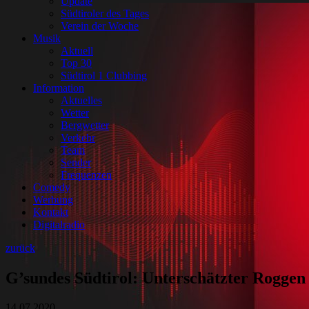
Update
Südtiroler des Tages
Verein der Woche
Musik
Aktuell
Top 30
Südtirol 1 Clubbing
Information
Aktuelles
Wetter
Bergwetter
Verkehr
Team
Sender
Frequenzen
Comedy
Werbung
Kontakt
Digitalradio
zurück
G’sundes Südtirol: Unterschätzter Roggen
14.07.2020