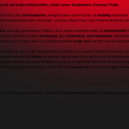
 vor wertvollen Inhaltstoffen, erklärt unser Radiodoktor Christian Thuile.
hier schon seit
Jahrhunderten
, verspricht eine reiche Ernte, ist
vielfältig
einsetzbar 
vom Pumpernickel über Vinschger- und das Ultner-Paarl, das Pusterer Breatl bis hi
ich
, auch als gemahlenes Vollkorn, da er einen niedrigen Anteil an
Klebereiweiß
(G
egulieren immerhin unsere
Verdauung
, den
Cholesterin- und Fettspiegel
, beeinflu
 nebenbei auch dafür, dass uns Roggenprodukte
lange satt
machen und das alles be
ige Vitamin E, das wir für verschiedene Funktionen in unserem Körper brauchen, be
st beispielsweise das
Kalium
zu nennen, das in jede Zelle gehört und der Blutdruckr
nderen heimischen Lebensmitteln voraushat, ist der hohe Gehalt an lebenswicht
ner ein guter Ersatz für Fleisch und Fisch. Und gerade wer unter einer trägen Verda
pps und Infos vom bekannten Südtiroler Komplementärmediziner, Ernährungsexpert