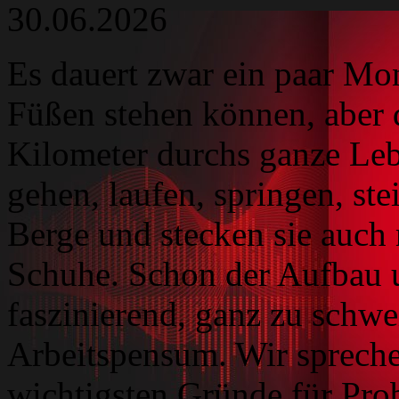
30.06.2026
Es dauert zwar ein paar Mon
Füßen stehen können, aber 
Kilometer durchs ganze Leb
gehen, laufen, springen, ste
Berge und stecken sie auch
Schuhe. Schon der Aufbau u
faszinierend, ganz zu schw
Arbeitspensum. Wir spreche
wichtigsten Gründe für Pro