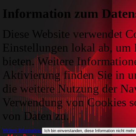
Information zum Daten
Diese Website verwendet Co
Einstellungen lokal ab, um 
bieten. Weitere Information
Aktivierung finden Sie in 
die weitere Nutzung der Na
Verwendung von Cookies so
von Daten zu.
Weitere Information
Ich bin einverstanden, diese Information nicht mehr