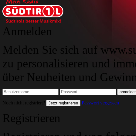
Anmelden
Melden Sie sich auf www.su
zu personalisieren und imm
über Neuheiten und Gewinns
Noch nicht registriert?
Passwort vergessen
Jetzt registrieren
Registrieren