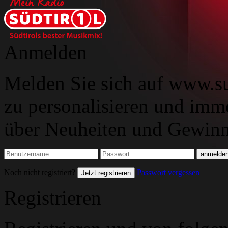
Anmelden
Melden Sie sich auf www.su
zu personalisieren und imm
über Neuheiten und Gewinns
Noch nicht registriert?
Passwort vergessen
Jetzt registrieren
Registrieren