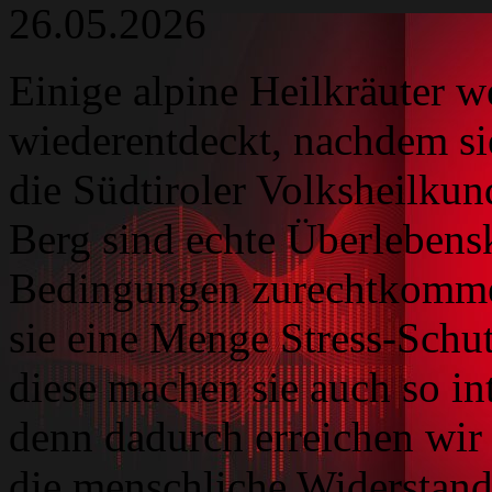
26.05.2026
Einige alpine Heilkräuter w
wiederentdeckt, nachdem sie
die Südtiroler Volksheilkun
Berg sind echte Überlebens
Bedingungen zurechtkommen 
sie eine Menge Stress-Schu
diese machen sie auch so in
denn dadurch erreichen wir
die menschliche Widerstand