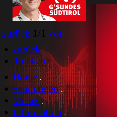
zurück
1
/1
vor
zurück
drucken
Home
Sendungen
Musik
Information