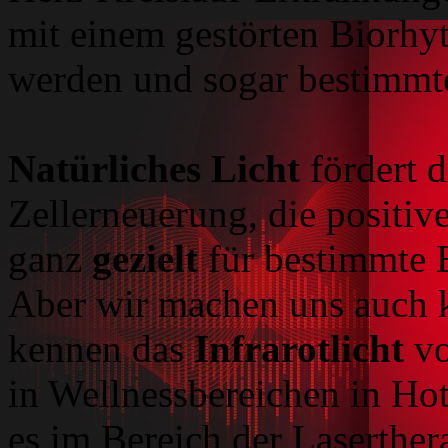
mit einem gestörten Biorhy
werden und sogar bestimmt
Natürliches Licht
fördert 
Zellerneuerung, die positi
ganz
gezielt
für bestimmte 
Aber wir machen uns auch k
kennen das
Infrarotlicht
vo
in Wellnessbereichen in Hot
es im Bereich der Laserther