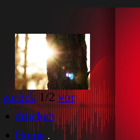
zurück
1
/2
vor
drucken
Home