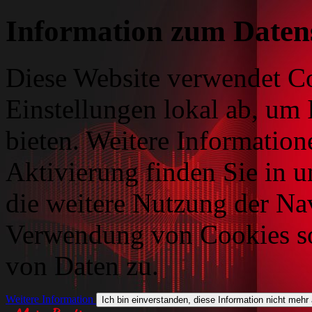
Information zum Daten
Diese Website verwendet Co
Einstellungen lokal ab, um 
bieten. Weitere Information
Aktivierung finden Sie in 
die weitere Nutzung der Na
Verwendung von Cookies so
von Daten zu.
Weitere Information
Ich bin einverstanden, diese Information nicht mehr