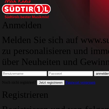
Anmelden
Melden Sie sich auf www.su
zu personalisieren und imm
über Neuheiten und Gewinns
Noch nicht registriert?
Passwort vergessen
Jetzt registrieren
Registrieren