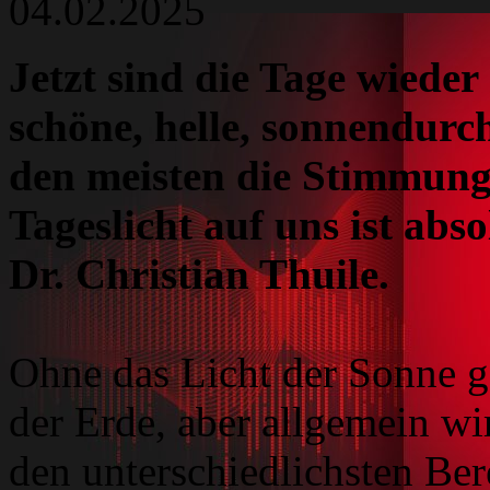
04.02.2025
Jetzt sind die Tage wieder
schöne, helle, sonnendurc
den meisten die Stimmun
Tageslicht auf uns ist abso
Dr. Christian Thuile.
Ohne das Licht der Sonne g
der Erde, aber allgemein wi
den unterschiedlichsten Be