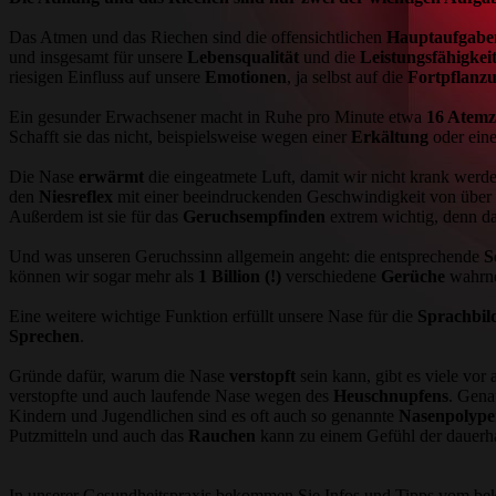
Das Atmen und das Riechen sind die offensichtlichen
Hauptaufgabe
und insgesamt für unsere
Lebensqualität
und die
Leistungsfähigkei
riesigen Einfluss auf unsere
Emotionen
, ja selbst auf die
Fortpflanz
Ein gesunder Erwachsener macht in Ruhe pro Minute etwa
16 Atem
Schafft sie das nicht, beispielsweise wegen einer
Erkältung
oder ein
Die Nase
erwärmt
die eingeatmete Luft, damit wir nicht krank werde
den
Niesreflex
mit einer beeindruckenden Geschwindigkeit von über
Außerdem ist sie für das
Geruchsempfinden
extrem wichtig, denn d
Und was unseren Geruchssinn allgemein angeht: die entsprechende
S
können wir sogar mehr als
1 Billion (!)
verschiedene
Gerüche
wahrn
Eine weitere wichtige Funktion erfüllt unsere Nase für die
Sprachbil
Sprechen
.
Gründe dafür, warum die Nase
verstopft
sein kann, gibt es viele vor
verstopfte und auch laufende Nase wegen des
Heuschnupfens
. Gena
Kindern und Jugendlichen sind es oft auch so genannte
Nasenpolype
Putzmitteln und auch das
Rauchen
kann zu einem Gefühl der dauerha
In unserer Gesundheitspraxis bekommen Sie Infos und Tipps vom beka