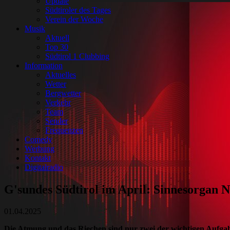
Update
Südtiroler des Tages
Verein der Woche
Musik
Aktuell
Top 30
Südtirol 1 Clubbing
Information
Aktuelles
Wetter
Bergwetter
Verkehr
Team
Sender
Frequenzen
Comedy
Werbung
Kontakt
Digitalradio
G'sundes Südtirol im April: Sinnesorgan N
01.04.2025
Die Atmung und das Riechen sind nur zwei der wichtigen Aufgabe