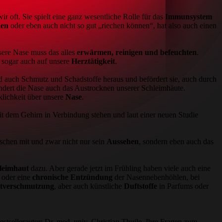
wir oft. Sie spielt eine ganz wesentliche Rolle für das
Immunsystem
en
oder eben auch nicht so gut „riechen können“, hat also auch einen
sere Nase muss das alles
erwärmen, reinigen und befeuchten
.
 sogar auch auf unsere
Herztätigkeit
.
d auch Schmutz und Schadstoffe heraus und befördert sie, auch durch
ndert die Nase auch das Austrocknen unserer Schleimhäute.
rklichkeit über unsere
Nase
.
mit dem Gehirn in Verbindung stehen und laut einer neuen Studie
nschen mit und zwar nicht nur sein
Aussehen
, sondern eben auch das
leimhaut
dazu. Aber gerade jetzt im Frühling haben viele auch eine
t oder eine
chronische Entzündung
der Nasennebenhöhlen, bei
tverschmutzung
, aber auch künstliche
Duftstoffe
in Parfums oder
sellerautor: Dr. med. univ. Christian Thuile. Ihre Fragen zum