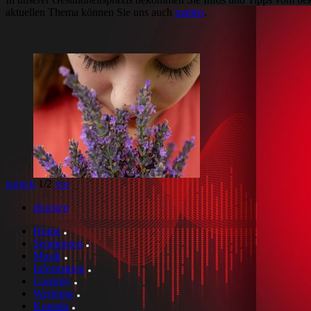
aktuellen Thema können Sie uns auch
mailen
.
zurück
1
/2
vor
drucken
Home
Sendungen
Musik
Information
Comedy
Werbung
Kontakt