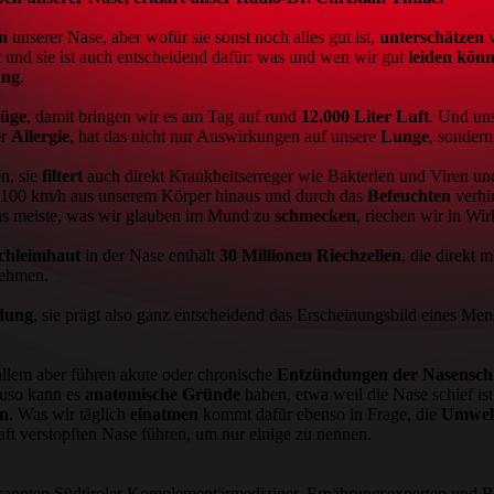
n
unserer Nase, aber wofür sie sonst noch alles gut ist,
unterschätzen
t
und sie ist auch entscheidend dafür: was und wen wir gut
leiden
könn
ung
.
züge
, damit bringen wir es am Tag auf rund
12.000 Liter Luft
. Und un
er
Allergie
, hat das nicht nur Auswirkungen auf unsere
Lunge
, sondern
n, sie
filtert
auch direkt Krankheitserreger wie Bakterien und Viren un
 100 km/h aus unserem Körper hinaus und durch das
Befeuchten
verhi
as meiste, was wir glauben im Mund zu
schmecken
, riechen wir in Wi
chleimhaut
in der Nase enthält
30 Millionen Riechzellen
, die direkt 
ehmen.
dung
, sie prägt also ganz entscheidend das Erscheinungsbild eines Me
 allem aber führen akute oder chronische
Entzündungen der Nasensch
uso kann es
anatomische Gründe
haben, etwa weil die Nase schief is
n
. Was wir täglich
einatmen
kommt dafür ebenso in Frage, die
Umwel
ft verstopften Nase führen, um nur einige zu nennen.
nnten Südtiroler Komplementärmediziner, Ernährungsexperten und Best