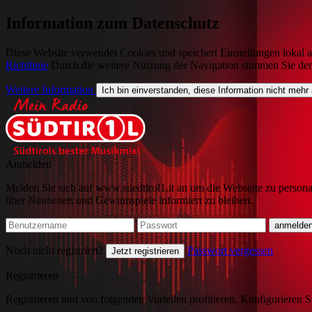
Information zum Datenschutz
Diese Website verwendet Cookies und speichert Einstellungen lokal a
Richtlinie
Durch die weitere Nutzung der Navigation stimmen Sie de
Weitere Information
Ich bin einverstanden, diese Information nicht mehr
Anmelden
Melden Sie sich auf www.suedtirol1.it an um die Webseite zu persona
über Neuheiten und Gewinnspiele informiert zu bleiben.
Noch nicht registriert?
Passwort vergessen
Jetzt registrieren
Registrieren
Registrieren und von folgenden Vorteilen profitieren. Konfigurieren S