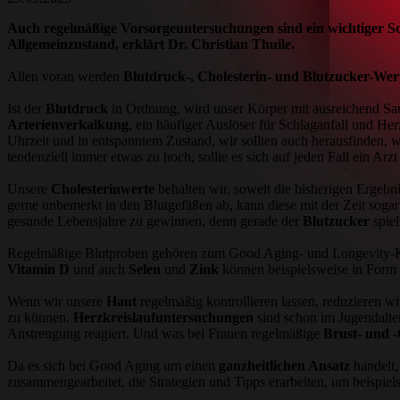
Auch regelmäßige Vorsorgeuntersuchungen sind ein wichtiger Sch
Allgemeinzustand, erklärt Dr. Christian Thuile.
Allen voran werden
Blutdruck-, Cholesterin- und Blutzucker-We
Ist der
Blutdruck
in Ordnung, wird unser Körper mit ausreichend Sau
Arterienverkalkung
, ein häufiger Auslöser für Schlaganfall und H
Uhrzeit und in entspanntem Zustand, wir sollten auch herausfinden, w
tendenziell immer etwas zu hoch, sollte es sich auf jeden Fall ein Arz
Unsere
Cholesterinwerte
behalten wir, soweit die bisherigen Ergebn
gerne unbemerkt in den Blutgefäßen ab, kann diese mit der Zeit soga
gesunde Lebensjahre zu gewinnen, denn gerade der
Blutzucker
spie
Regelmäßige Blutproben gehören zum Good Aging- und Longevity-
Vitamin D
und auch
Selen
und
Zink
können beispielsweise in Form
Wenn wir unsere
Haut
regelmäßig kontrollieren lassen, reduzieren w
zu können.
Herzkreislaufuntersuchungen
sind schon im Jugendalte
Anstrengung reagiert. Und was bei Frauen regelmäßige
Brust- und 
Da es sich bei Good Aging um einen
ganzheitlichen Ansatz
handelt,
zusammengearbeitet, die Strategien und Tipps erarbeiten, um beispiel