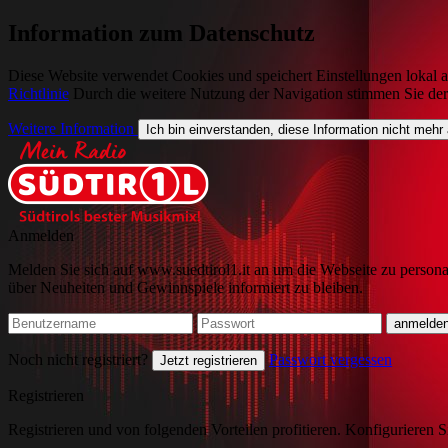
Information zum Datenschutz
Diese Website verwendet Cookies und speichert Einstellungen lokal a
Richtlinie
Durch die weitere Nutzung der Navigation stimmen Sie de
Weitere Information
Ich bin einverstanden, diese Information nicht mehr
Anmelden
Melden Sie sich auf www.suedtirol1.it an um die Webseite zu persona
über Neuheiten und Gewinnspiele informiert zu bleiben.
Noch nicht registriert?
Passwort vergessen
Jetzt registrieren
Registrieren
Registrieren und von folgenden Vorteilen profitieren. Konfigurieren S