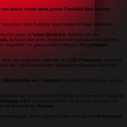
ir uns immer wieder einen groben Überblick über unseren
“
bezeichnet, denn Probleme damit bleiben oft lange unbemerkt.
 etwa bei einem zu
hohen Blutdruck
, riskieren wir eine
onat
, zu Hause oder in der Apotheke und nicht immer zur gleichen
sse, abgesehen von ganz normalen kleineren
Abweichungen
,
. Denn das so genannte schlechte, das
LDL-Cholesterin
, lagert sich
e. Auch das frühe Erkennen einer Blutzuckerproblematik kann helfen
 Mineralstoffen und Vitaminen
festzustellen. Oft ist es bei uns das
e Maßnahme dar, um Darmkrebs rechtzeitig zu erkennen und behandeln
Belastungs-EKG
, um herauszufinden wie das Herz auf Stress oder
ern die Kontrolle der
Prostata
.
mit einbezogen. In den eigenen Zentren wird auch mit
Psychologen