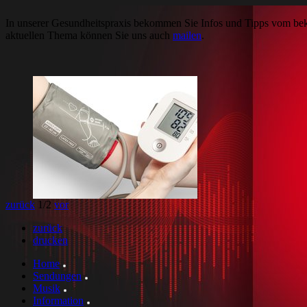
In unserer Gesundheitspraxis bekommen Sie Infos und Tipps vom beka
aktuellen Thema können Sie uns auch
mailen
.
zurück
1
/2
vor
zurück
drucken
Home
Sendungen
Musik
Information