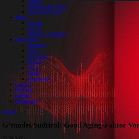
Update
Südtiroler des Tages
Verein der Woche
Musik
Aktuell
Top 30
Südtirol 1 Clubbing
Information
Aktuelles
Wetter
Bergwetter
Verkehr
Team
Sender
Frequenzen
Comedy
Werbung
Kontakt
Digitalradio
zurück
G’sundes Südtirol: Good Aging-Faktor Vo
23.09.2025