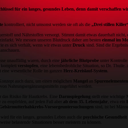
lüssel für ein langes, gesundes Leben, denn damit verschaffen w
rte
kontrolliert, nicht umsonst werden sie oft als die
„Drei stillen Killer
erstoff und Nährstoffen versorgt. Stimmt damit etwas dauerhaft nicht,
erzinfarkt. Wir messen unseren Blutdruck daher am besten
einmal im M
ie es sich verhält, wenn wir etwas unter
Druck
sind. Sind die Ergebni
t anschauen.
isse unauffällig waren, durch eine
jährliche Blutprobe
unter Kontrolle
r komplett
verstopfen
, eine lebensbedrohliche Situation, so Dr. Thuil
lt eine wesentliche Rolle im ganzen
Herz-Kreislauf-System
.
Konzept auch dazu, um einen möglichen
Mangel
an
Spurenelementen,
 von Nahrungsergänzungsmitteln zugeführt werden.
ir das Risiko für Hautkrebs. Eine
Darmspiegelung
stellt eine wichtig
r zu empfehlen, auf jeden Fall aber
ab dem 35. Lebensjahr
, etwa ein
-Gebärmutterhalskrebs-Vorsorgeuntersuchungen
sind, ist bei Männ
 wird für ein langes, gesundes Leben auch die
psychische Gesundheit
sweise belastende Situationen besser meistern zu können.