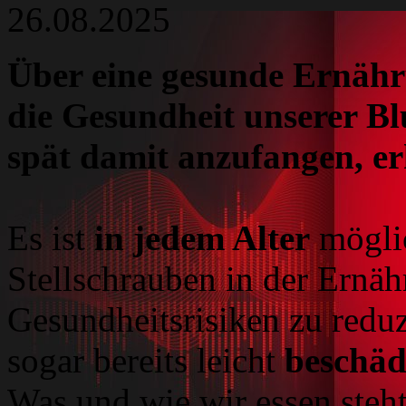
26.08.2025
Über eine gesunde Ernährun
die Gesundheit unserer Blu
spät damit anzufangen, erk
Es ist
in jedem Alter
mögli
Stellschrauben in der Ernäh
Gesundheitsrisiken zu reduz
sogar bereits leicht
beschäd
Was und wie wir essen ste