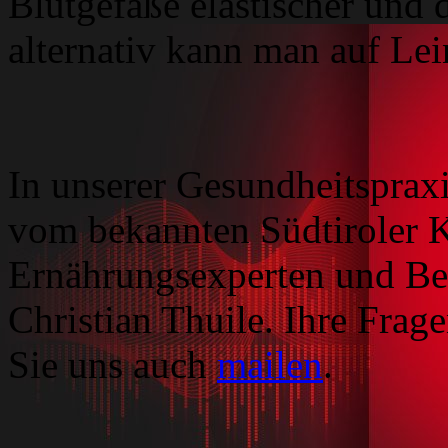
Blutgefäße elastischer und 
alternativ kann man auf Lei
In unserer Gesundheitsprax
vom bekannten Südtiroler 
Ernährungsexperten und Best
Christian Thuile. Ihre Fra
Sie uns auch
mailen
.