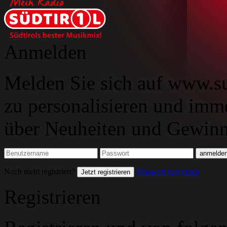
Anmelden
Melden Sie sich auf www.su
zu personalisieren und imm
über Neuheiten und Gewinns
Noch nicht registriert?
Passwort vergessen
Jetzt registrieren
Registrieren