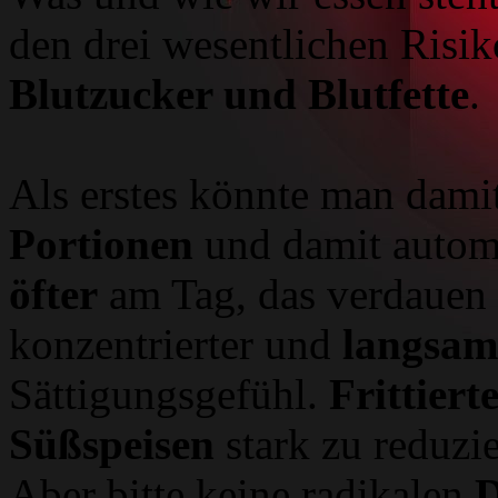
den drei wesentlichen Risi
Blutzucker und Blutfette
.
Als erstes könnte man dam
Portionen
und damit automa
öfter
am Tag, das verdauen 
konzentrierter und
langsam
Sättigungsgefühl.
Frittiert
Süßspeisen
stark zu reduzie
Aber bitte keine radikalen
D