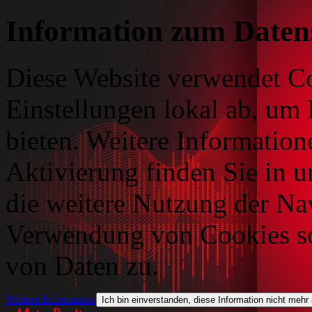
Information zum Daten
Diese Website verwendet Co
Einstellungen lokal ab, um 
bieten. Weitere Information
Aktivierung finden Sie in 
die weitere Nutzung der Na
Verwendung von Cookies so
von Daten zu.
Weitere Information
Ich bin einverstanden, diese Information nicht mehr