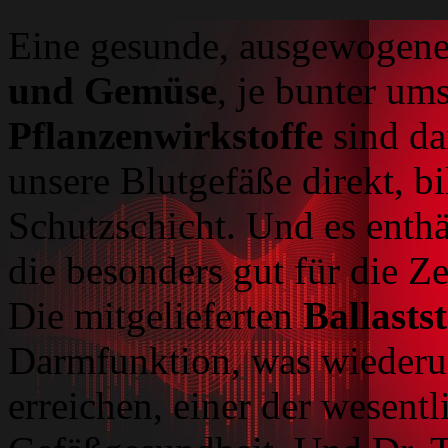
Eine gesunde, ausgewogene
und Gemüse
, je bunter u
Pflanzenwirkstoffe
sind da
unsere Blutgefäße direkt, bi
Schutzschicht. Und es enthä
die besonders gut für die Z
Die mitgelieferten
Ballasts
Darmfunktion, was wiederu
erreichen, einer der wesent