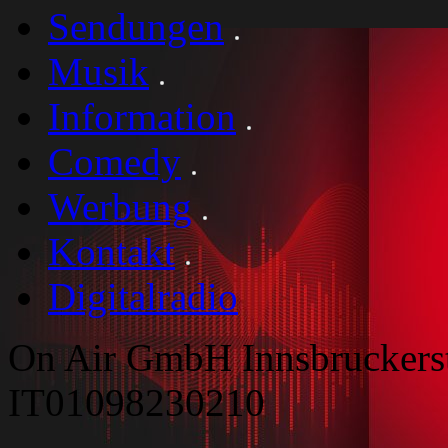
Sendungen
Musik
Information
Comedy
Werbung
Kontakt
Digitalradio
On Air GmbH Innsbruckers
IT01098230210