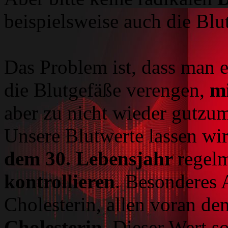
beispielsweise auch die Blu
Das Problem ist, dass man 
die Blutgefäße verengen,
mi
aber zu nicht wieder gutz
Unsere Blutwerte lassen wi
dem 30. Lebensjahr
regelm
kontrollieren
. Besonderes 
Cholesterin, allen voran d
Cholesterin
. Dieser Wert s