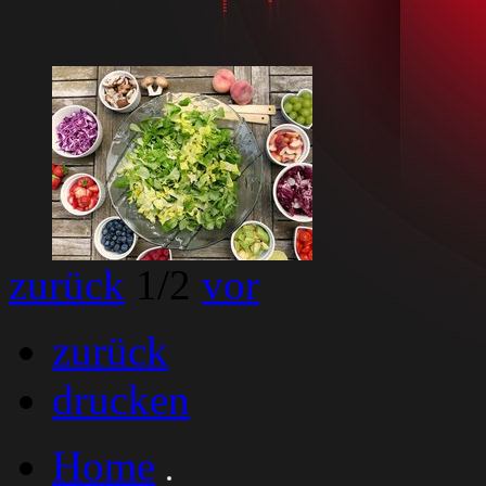
zurück
1
/2
vor
zurück
drucken
Home