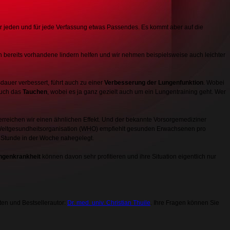
 für jeden und für jede Verfassung etwas Passendes. Es kommt aber auf die
n bereits vorhandene lindern helfen und wir nehmen beispielsweise auch leichter
auer verbessert, führt auch zu einer
Verbesserung der Lungenfunktion
. Wobei
auch das
Tauchen
, wobei es ja ganz gezielt auch um ein Lungentraining geht. Wer
rreichen wir einen ähnlichen Effekt. Und der bekannte Vorsorgemediziner
e Weltgesundheitsorganisation (WHO) empfiehlt gesunden Erwachsenen pro
er Stunde in der Woche nahegelegt.
ngenkrankheit
können davon sehr profitieren und ihre Situation eigentlich nur
en und Bestsellerautor:
Dr. med. univ. Christian Thuile
. Ihre Fragen können Sie