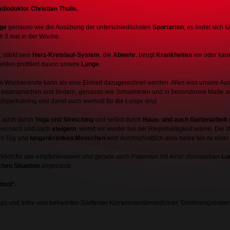
diodoktor Christian Thuile.
nge
genauso wie die Ausübung der unterschiedlichsten
Sportarten
, es findet sich
b 3 mal in der Woche.
, stärkt sein
Herz-Kreislauf-System
, die
Abwehr
, beugt
Krankheiten
vor oder kan
isten profitiert davon unsere
Lunge
.
m Wochenende kann als eine Einheit dazugerechnet werden. Alles was unsere Ausd
 beanspruchen und fördern, genauso wie Schwimmen und in besonderem Maße 
örpertraining und damit auch wertvoll für die Lunge sind.
, auch durch
Yoga und Stretching
und selbst durch
Haus- und auch Gartenarbeit
e
ns nach und nach
steigern
, womit wir wieder bei der Regelmäßigkeit wären. Di
m Tag und
lungenkranken Menschen
wird durchschnittlich eine halbe bis zu ein
irklich für alle empfehlenswert und gerade auch Patienten mit einer chronischen
Lu
chen Situation
angepasst.
irol“.
pps und Infos vom bekannten Südtiroler Komplementärmediziner, Ernährungsexpert