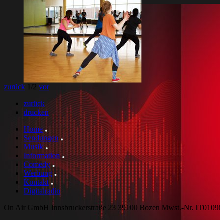
zurück
1
/2
vor
zurück
drucken
Home
Sendungen
Musik
Information
Comedy
Werbung
Kontakt
Digitalradio
On Air GmbH Innsbruckerstraße 23 39100 Bozen Mwst.-Nr. IT010