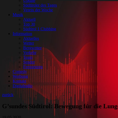
Update
Südtiroler des Tages
Verein der Woche
Musik
Aktuell
Top 30
Südtirol 1 Clubbing
Information
Aktuelles
Wetter
Bergwetter
Verkehr
Team
Sender
Frequenzen
Comedy
Werbung
Kontakt
Digitalradio
zurück
G’sundes Südtirol: Bewegung für die Lung
19.05.2020