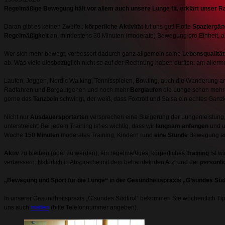
Regelmäßige Bewegung hält vor allem auch unsere Lunge fit, erklärt unser Ra
Daran gibt es keinen Zweifel:
körperliche Aktivität
tut uns gut! Flotte
Spaziergä
Regelmäßigkeit
an, mindestens 30 Minuten (moderate) Bewegung pro Einheit, a
Wer sich mehr bewegt, verbessert dadurch ganz allgemein seine
Lebensqualität
ab. Was viele diesbezüglich nicht so auf der Rechnung haben dürften: am allerme
Laufen, Joggen, Nordic Walking, Tennisspielen, Bowling, auch die Wanderung a
Radfahren und Bergaufgehen und noch mehr
Berglaufen
die Lunge schon mehr
gerne das
Tanzbein
schwingt, der weiß, dass Foxtrott und Salsa ein echtes Ganzk
Nicht nur
Ausdauersportarten
versprechen eine Steigerung der Lungenleistung
unterstreicht: Bei jedem Training ist es wichtig, dass wir
langsam anfangen
und u
Woche
150 Minuten
moderates Training, Kindern rund
eine Stunde
Bewegung a
Aktiv
zu bleiben (oder zu werden), ein regelmäßiges, körperliches
Training
ist w
verbessern. Natürlich in Absprache mit dem behandelnden Arzt und der
persönli
„Bewegung und Sport für die Lunge“ in der Gesundheitspraxis „G’sundes Südt
In unserer Gesundheitspraxis „G’sundes Südtirol“ bekommen Sie wöchentlich Ti
uns auch
mailen
(bitte Telefonnummer angeben).