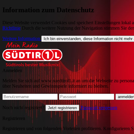
Information zum Datenschutz
Diese Website verwendet Cookies und speichert Einstellungen lokal a
Richtlinie
Durch die weitere Nutzung der Navigation stimmen Sie de
Weitere Information
Ich bin einverstanden, diese Information nicht mehr
Anmelden
Melden Sie sich auf www.suedtirol1.it an um die Webseite zu persona
über Neuheiten und Gewinnspiele informiert zu bleiben.
Noch nicht registriert?
Passwort vergessen
Jetzt registrieren
Registrieren
Registrieren und von folgenden Vorteilen profitieren. Konfigurieren S